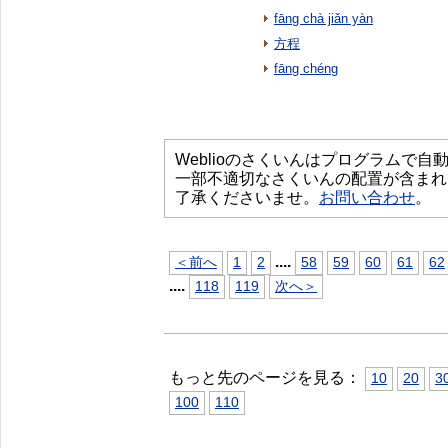
fāng chà jiǎn yàn
方程
fāng chéng
Weblioのさくいんはプログラムで
一部不適切なさくいんの配置が含まれ
了承くださいませ。
お問い合わせ
。
...
.
＜前へ
1
2
58
59
60
61
62
...
.
118
119
次へ＞
もっと先のページを見る：
10
20
3
100
110