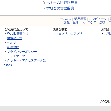
ベトナム語翻訳辞書
学研全訳古語辞典
ビジネス
｜
業界用語
｜
コンピュータ
｜
文化
｜
生活
｜
ヘルスケア
｜
趣味
｜
ご利用にあたって
便利な機能
お問合
・
Weblio辞書とは
・
ウェブリオのアプリ
・
お問
・
検索の仕方
・
ヘルプ
・
利用規約
・
プライバシーポリシー
・
サイトマップ
・
クッキー・アクセスデータに
ついて
©2026 