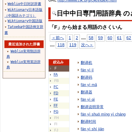
URL
http://www.cjk.org/cjk/indexj.htm
Weblio中日対訳辞書
▼
Wiktionary日本語版
▼
日中中日専門用語辞典 の
（中国語カテゴリ）
Wiktionary中国語版
▼
「F」から始まる用語のさくいん
Tatoeba中国語例文辞
▼
書
...
.
＜前へ
1
2
58
59
60
61
62
最近追加された辞書
...
.
118
119
次へ＞
Weblio実用類語辞
▼
典
Weblio実用英語辞
絞込み
翻译机
▼
典
F
fān yì jī
FA
翻译码
FB
fān yì mǎ
FC
翻译器
FD
FE
fān yì qì
FF
翻译说明异常
FG
fān yì shuō míng yì cháng
FH
翻译时间
FI
fān yì shí jiān
FJ