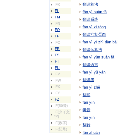
翻译算法
FK
FL
fān yì suàn fǎ
FM
翻译系统
FN
fān yì xì tǒng
FO
翻译抑制蛋白
FP
fān yì yì zhì dàn bái
FQ
FR
翻译运算法
FS
fān yì yùn suàn fǎ
FT
翻译语言
FU
fān yì yǔ yán
FV
翻译者
FW
FX
fān yì zhě
FY
翻印
FZ
fān yìn
F(50音)
帆音
F(タイ文
字)
fān yīn
F(数字)
翻转
F(記号)
fān zhuǎn