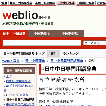
辞書
類語・対義語辞典
英和・和英辞典
日中中日辞典
日韓韓日辞典
古語辞
日中中日
約160万語収録の日中辞典・中日辞典
日中・中日辞典
中国語例文
中国語翻訳
日中中日専門用語辞典 トップ
索引
ランキング
Weblio 辞書
＞
日中中日辞典
＞
日中中日専門用語辞典
＞ 索引
日中中日専門用語辞典
日中中日辞典収録辞書
全て
▼
白水社 中国語辞典
▼
Weblio中国語翻訳辞
▼
情報工学、機械工学、バイオテクノロジー、
書
を中国語で調べることができます。
EDR日中対訳辞書
▼
日中中日専門用語辞典
▼
提供 日中韓辭典研究所
中英英中専門用語辞典
▼