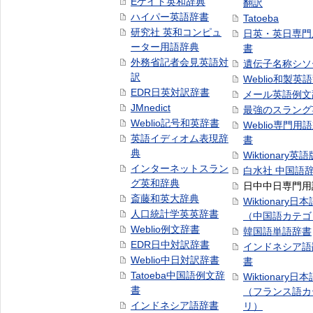
Eゲイト英和辞典
翻訳
ハイパー英語辞書
Tatoeba
研究社 英和コンピュ
日英・英日専門
ーター用語辞典
書
外務省記者会見英語対
遺伝子名称シソ
訳
Weblio和製英
EDR日英対訳辞書
メール英語例文
JMnedict
最強のスラング
Weblio記号和英辞書
Weblio専門用
英語イディオム表現辞
書
典
Wiktionary英語
インターネットスラン
白水社 中国語
グ英和辞典
日中中日専門用
斎藤和英大辞典
Wiktionary日
人口統計学英英辞書
（中国語カテゴ
Weblio例文辞書
韓国語単語辞書
EDR日中対訳辞書
インドネシア語
Weblio中日対訳辞書
書
Tatoeba中国語例文辞
Wiktionary日
書
（フランス語カ
インドネシア語辞書
リ）