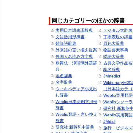
同じカテゴリーのほかの辞書
実用日本語表現辞典
デジタル大辞泉
文語活用形辞書
丁寧表現の辞書
難読語辞典
原色大辞典
外来語の言い換え提案
物語要素事典
外国人名読み方字典
隠語大辞典
歌舞伎・浄瑠璃外題辞
古典文学作品名
典
駅名辞典
地名辞典
JMnedict
名字辞典
Wiktionary日
ウィキペディア小見出
（日本語カテゴ
し辞書
Weblio実用類
Weblio日本語例文用例
Weblioシソー
辞書
研究社 新和英
Weblio類語・言い換え
Weblio実用英
辞書
JMdict
研究社 新英和中辞典
旅行・ビジネス