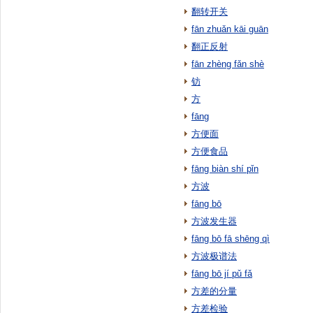
翻转开关
fān zhuǎn kāi guān
翻正反射
fān zhèng fǎn shè
钫
方
fāng
方便面
方便食品
fāng biàn shí pǐn
方波
fāng bō
方波发生器
fāng bō fā shēng qì
方波极谱法
fāng bō jí pǔ fǎ
方差的分量
方差检验