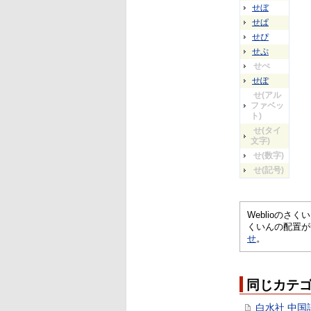
せぼ
せぱ
せぴ
せぷ
せぺ
せぽ
せ(アル
ファベッ
ト)
せ(タイ
文字)
せ(数字)
せ(記号)
Weblioの
くいんの配置が
せ
。
同じカテ
白水社 中国