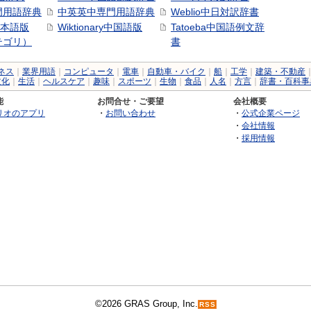
門用語辞典
中英英中専門用語辞典
Weblio中日対訳辞書
y日本語版
Wiktionary中国語版
Tatoeba中国語例文辞
テゴリ）
書
ネス
｜
業界用語
｜
コンピュータ
｜
電車
｜
自動車・バイク
｜
船
｜
工学
｜
建築・不動産
文化
｜
生活
｜
ヘルスケア
｜
趣味
｜
スポーツ
｜
生物
｜
食品
｜
人名
｜
方言
｜
辞書・百科事
能
お問合せ・ご要望
会社概要
リオのアプリ
・
お問い合わせ
・
公式企業ページ
・
会社情報
・
採用情報
©2026 GRAS Group, Inc.
RSS