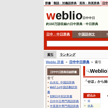
辞書
類語・対義語辞典
英和・和英辞典
日中
日中中日
約160万語収録の日中辞典・中日辞典
日中・中日辞典
中国語例文
索引
ランキング
Weblio 辞書
＞
日中中日辞典
＞ 索引
Webl
日中中日辞典収録辞書
全て
「せほ」から始
白水社 中国語辞典
▼
Weblio中国語翻訳辞
▼
書
絞込み
EDR日中対訳辞書
▼
せ
日中中日専門用語辞典
▼
せあ
中英英中専門用語辞典
▼