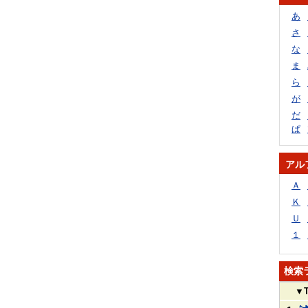
あ
さ
な
ま
ら
が
だ
ぱ
アル
Ａ
Ｋ
Ｕ
１
検索
▼