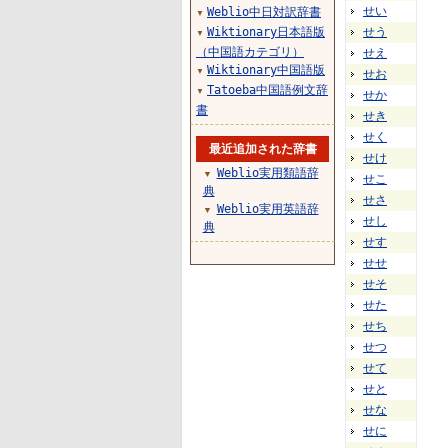
せい
Weblio中日対訳辞書
▼
Wiktionary日本語版
せう
▼
（中国語カテゴリ）
せえ
Wiktionary中国語版
▼
せお
Tatoeba中国語例文辞
▼
せか
書
せき
せく
最近追加された辞書
せけ
Weblio実用類語辞
▼
せこ
典
せさ
Weblio実用英語辞
▼
せし
典
せす
せせ
せそ
せた
せち
せつ
せて
せと
せな
せに