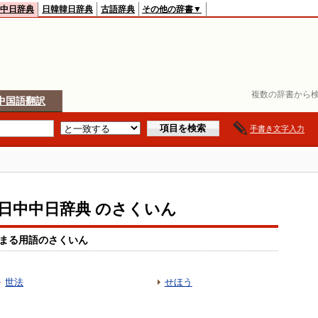
中日辞典
日韓韓日辞典
古語辞典
その他の辞書▼
複数の辞書から検
中国語翻訳
手書き文字入力
io日中中日辞典 のさくいん
まる用語のさくいん
世法
せほう