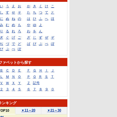
い
う
え
お
か
き
く
け
こ
し
す
せ
そ
た
ち
つ
て
と
に
ぬ
ね
の
は
ひ
ふ
へ
ほ
み
む
め
も
や
ゆ
よ
り
る
れ
ろ
わ
を
ん
ぎ
ぐ
げ
ご
ざ
じ
ず
ぜ
ぞ
ぢ
づ
で
ど
ば
び
ぶ
べ
ぼ
ぴ
ぷ
ぺ
ぽ
ファベットから探す
Ｂ
Ｃ
Ｄ
Ｅ
Ｆ
Ｇ
Ｈ
Ｉ
Ｊ
Ｌ
Ｍ
Ｎ
Ｏ
Ｐ
Ｑ
Ｒ
Ｓ
Ｔ
Ｖ
Ｗ
Ｘ
Ｙ
Ｚ
記号
２
３
４
５
６
７
８
９
０
ランキング
▼
11～20
▼
21～30
TOP10