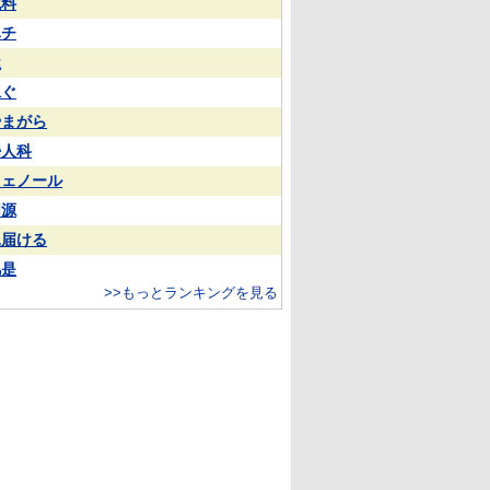
試料
ハチ
屋
泳ぐ
やまがら
婦人科
フェノール
同源
見届ける
凡是
>>もっとランキングを見る