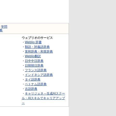
｜
学問
典
ウェブリオのサービス
・
Weblio 辞書
・
類語・対義語辞典
・
英和辞典・和英辞典
・
Weblio翻訳
・
日中中日辞典
・
日韓韓日辞典
・
フランス語辞典
・
インドネシア語辞典
・
タイ語辞典
・
ベトナム語辞典
・
古語辞典
・
キャリジェネ～生成AIスクー
ル・AIスキルでキャリアアップ
～