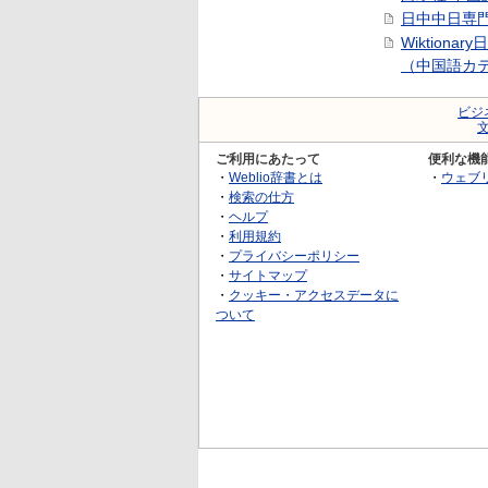
日中中日専
Wiktionar
（中国語カ
ビジ
ご利用にあたって
便利な機
・
Weblio辞書とは
・
ウェブ
・
検索の仕方
・
ヘルプ
・
利用規約
・
プライバシーポリシー
・
サイトマップ
・
クッキー・アクセスデータに
ついて