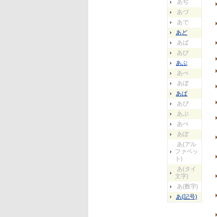
あぢ
あづ
あで
あど
あば
あび
あぶ
あべ
あぼ
あぱ
あぴ
あぷ
あぺ
あぽ
あ(アル
ファベッ
ト)
あ(タイ
文字)
あ(数字)
あ(記号)