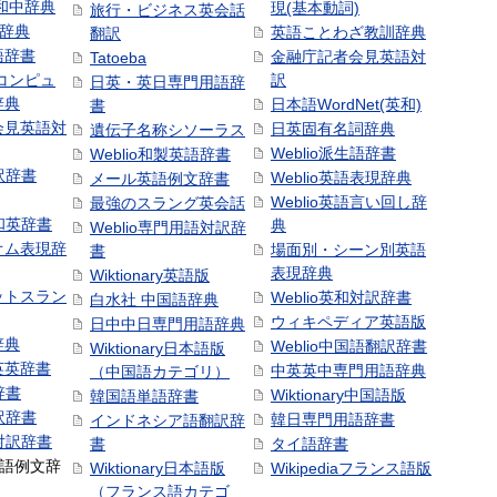
和中辞典
現(基本動詞)
旅行・ビジネス英会話
和辞典
英語ことわざ教訓辞典
翻訳
語辞書
金融庁記者会見英語対
Tatoeba
コンピュ
訳
日英・英日専門用語辞
辞典
日本語WordNet(英和)
書
会見英語対
日英固有名詞辞典
遺伝子名称シソーラス
Weblio派生語辞書
Weblio和製英語辞書
訳辞書
Weblio英語表現辞典
メール英語例文辞書
Weblio英語言い回し辞
最強のスラング英会話
号和英辞書
典
Weblio専門用語対訳辞
オム表現辞
場面別・シーン別英語
書
表現辞典
Wiktionary英語版
ットスラン
Weblio英和対訳辞書
白水社 中国語辞典
ウィキペディア英語版
日中中日専門用語辞典
辞典
Weblio中国語翻訳辞書
Wiktionary日本語版
英英辞書
中英英中専門用語辞典
（中国語カテゴリ）
辞書
Wiktionary中国語版
韓国語単語辞書
訳辞書
韓日専門用語辞書
インドネシア語翻訳辞
日対訳辞書
書
タイ語辞書
中国語例文辞
Wiktionary日本語版
Wikipediaフランス語版
（フランス語カテゴ