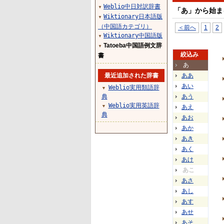
Weblio中日対訳辞書
▼
「あ」から始ま
Wiktionary日本語版
▼
（中国語カテゴリ）
＜前へ
1
2
Wiktionary中国語版
▼
Tatoeba中国語例文辞
▼
絞込み
書
あ
最近追加された辞書
ああ
あい
Weblio実用類語辞
▼
典
あう
Weblio実用英語辞
▼
あえ
典
あお
あか
あき
あく
あけ
あこ
あさ
あし
あす
あせ
あそ