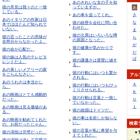
あのきれいな女の子を知
彼の意見は我々のと一致
っていますか。
あ
している。
あの車を追ってくれ。
さ
あのイタリアの作家は日
な
彼の経歴を会社に問い合
本ではほとんど知られて
わせた。
いない。
ま
彼の欠席はいろいろな噂
彼の言ったことの意味が
ら
の原因となった。
全然分からなかったよ。
が
彼の健康が気がかりで
彼の命が心配だ。
す。
だ
彼の妹は人気のテレビタ
ぱ
彼の謙遜さは賞賛に値す
レントだよ。
る。
あの美しいメアリーの家
彼の行動にはいつも驚か
をごらんなさい。
アル
される。
あのうわさは本当かし
Ａ
彼の行動にはいつもびっ
ら。
くりさせられる。
Ｋ
あの映画はとても感動的
彼の行動は言葉と一致し
だった。
Ｕ
ていなかった。
１
あの映画は見る価値があ
彼の故国はドイツだ。
る。
彼の事は名前しか知らな
あの映画を勧めてくれた
い。
検索
の、お前だったじゃん。
彼の言葉が私に希望を与
彼の演技は完璧だった。
▼
えてくれた。
彼の演技は決して完璧で