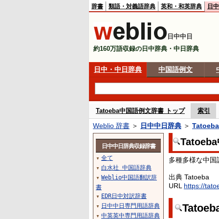
辞書
類語・対義語辞典
英和・和英辞典
日中
日中中日
約160万語収録の日中辞典・中日辞典
日中・中日辞典
中国語例文
Tatoeba中国語例文辞書 トップ
索引
Weblio 辞書
＞
日中中日辞典
＞
Tatoe
Tatoe
日中中日辞典収録辞書
全て
多種多様な中国
▼
白水社 中国語辞典
▼
出典 Tatoeba
Weblio中国語翻訳辞
▼
URL
https://tat
書
EDR日中対訳辞書
▼
Tato
日中中日専門用語辞典
▼
中英英中専門用語辞典
▼