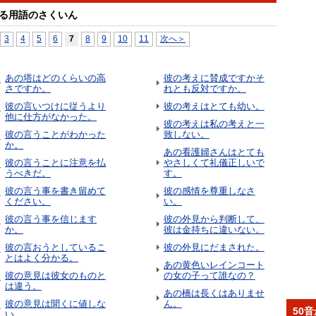
る用語のさくいん
3
4
5
6
7
8
9
10
11
次へ＞
あの塔はどのくらいの高
彼の考えに賛成ですかそ
さですか。
れとも反対ですか。
彼の言いつけに従うより
彼の考えはとても幼い。
他に仕方がなかった。
彼の考えは私の考えと一
彼の言うことがわかった
致しない。
か。
あの看護婦さんはとても
彼の言うことに注意を払
やさしくて礼儀正しいで
うべきだ。
す。
彼の言う事を書き留めて
彼の感情を尊重しなさ
ください。
い。
彼の言う事を信じます
彼の外見から判断して、
か。
彼は金持ちに違いない。
彼の言おうとしているこ
彼の外見にだまされた。
とはよく分かる。
あの黄色いレインコート
彼の意見は彼女のものと
の女の子って誰なの？
は違う。
あの橋は長くはありませ
彼の意見は聞くに値しな
ん。
50
い。