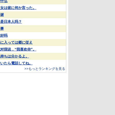
为什么
彼女は彼に何か言った。
谢谢
你是日本人吗？
没事
你好吗
郷に入っては郷に従え
对我说，“我喜欢你”。
気持ちは分かるよ。
着いたら電話してね。
>>もっとランキングを見る