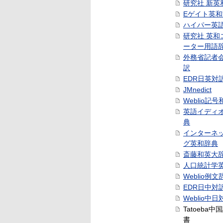
研究社 新英
Eゲイト英
ハイパー英
研究社 英和
ーター用語
外務省記者
訳
EDR日英対
JMnedict
Weblio記
英語イディ
典
インターネ
グ英和辞典
斎藤和英大
人口統計学
Weblio例文
EDR日中対
Weblio中
Tatoeba
書