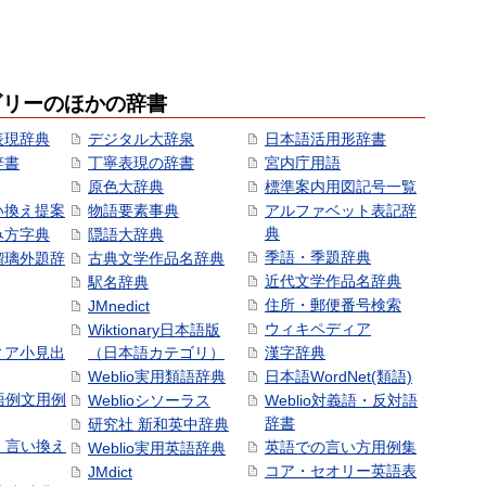
ゴリーのほかの辞書
表現辞典
デジタル大辞泉
日本語活用形辞書
辞書
丁寧表現の辞書
宮内庁用語
原色大辞典
標準案内用図記号一覧
い換え提案
物語要素事典
アルファベット表記辞
典
み方字典
隠語大辞典
季語・季題辞典
瑠璃外題辞
古典文学作品名辞典
近代文学作品名辞典
駅名辞典
住所・郵便番号検索
JMnedict
ウィキペディア
Wiktionary日本語版
ィア小見出
（日本語カテゴリ）
漢字辞典
Weblio実用類語辞典
日本語WordNet(類語)
本語例文用例
Weblioシソーラス
Weblio対義語・反対語
辞書
研究社 新和英中辞典
語・言い換え
英語での言い方用例集
Weblio実用英語辞典
コア・セオリー英語表
JMdict