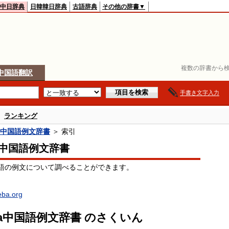
中日辞典
日韓韓日辞典
古語辞典
その他の辞書▼
複数の辞書から検
中国語翻訳
手書き文字入力
ランキング
ba中国語例文辞書
＞ 索引
ba中国語例文辞書
語の例文について調べることができます。
oeba.org
eba中国語例文辞書 のさくいん