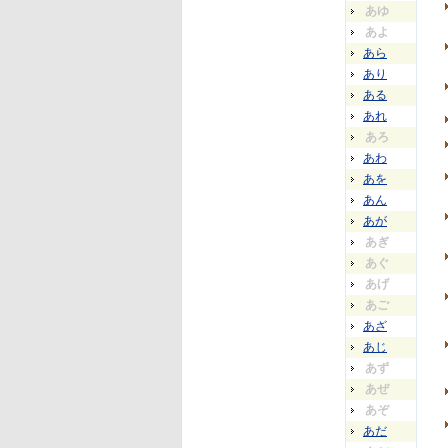
あゆ
あよ
あら
あり
ある
あれ
あろ
あわ
あを
あん
あが
あぎ
あぐ
あげ
あご
あざ
あじ
あず
あぜ
あぞ
あだ