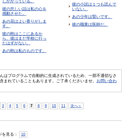
しかかっている。
彼の小説は１つも読んで
彼の悲しい話は私の心を
いない。
感動させた。
あの少年は賢いです。
あの花はよい香りがしま
彼の職業は医師だ。
す。
彼の鞄はここにあるか
ら、彼はまだ学校に行っ
たはずがない。
あの鞄は私のものです。
さくいんはプログラムで自動的に生成されているため、一部不適切なさ
含まれていることもあります。ご了承くださいませ。
お問い合わ
3
4
5
6
7
8
9
10
11
次へ＞
ジを見る：
10