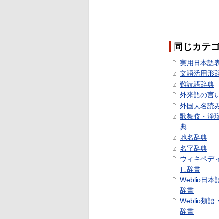
同じカテ
実用日本語
文語活用形
難読語辞典
外来語の言
外国人名読
歌舞伎・浄
典
地名辞典
名字辞典
ウィキペデ
し辞書
Weblio日
辞書
Weblio類
辞書