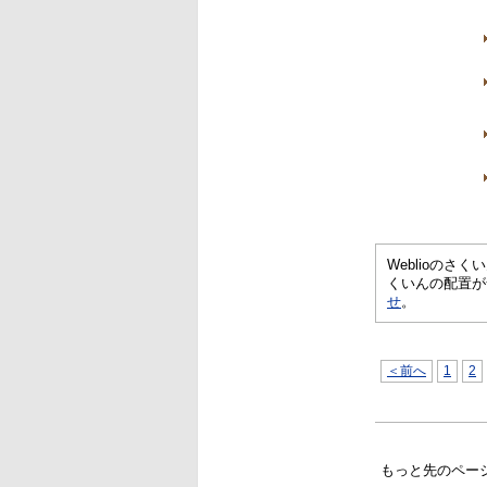
Weblioの
くいんの配置が
せ
。
＜前へ
1
2
もっと先のペー