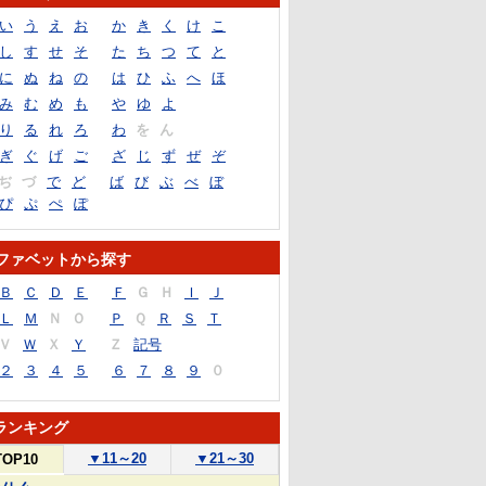
い
う
え
お
か
き
く
け
こ
し
す
せ
そ
た
ち
つ
て
と
に
ぬ
ね
の
は
ひ
ふ
へ
ほ
み
む
め
も
や
ゆ
よ
り
る
れ
ろ
わ
を
ん
ぎ
ぐ
げ
ご
ざ
じ
ず
ぜ
ぞ
ぢ
づ
で
ど
ば
び
ぶ
べ
ぼ
ぴ
ぷ
ぺ
ぽ
ファベットから探す
Ｂ
Ｃ
Ｄ
Ｅ
Ｆ
Ｇ
Ｈ
Ｉ
Ｊ
Ｌ
Ｍ
Ｎ
Ｏ
Ｐ
Ｑ
Ｒ
Ｓ
Ｔ
Ｖ
Ｗ
Ｘ
Ｙ
Ｚ
記号
２
３
４
５
６
７
８
９
０
ランキング
▼
11～20
▼
21～30
TOP10