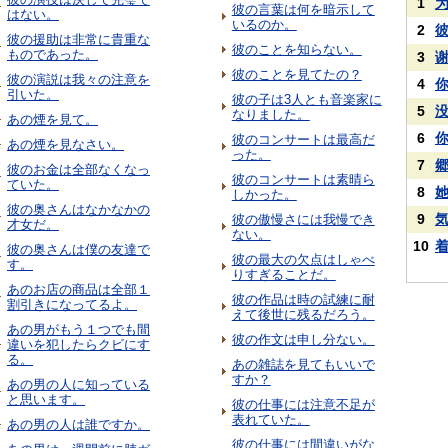
1
彼の言葉は何を暗示して
はない。
いるのか。
2
彼の援助は非常に貴重な
彼のことを知らない。
ものであった。
3
彼のことを見てたの？
彼の演説は我々の注意を
4
引いた。
彼の子は3人とも音楽家に
5
なりました。
あの煙を見て。
6
彼のコンサートは最高だ
あの煙を見なさい。
った。
7
彼のお金は全部なくなっ
彼のコンサートは素晴ら
ていた。
8
她
しかった。
彼の奥さんはなかなかの
9
彼の傲慢さには我慢でき
才女だ。
ない。
10
彼の奥さんは僕の友達で
彼の最大の欠点はしゃべ
す。
りすぎることだ。
あのお店の商品は全部１
彼の作品は時の試練に耐
割引きになってるよ。
えて後世に残るだろう。
あの男がもう１つでも間
彼の作文は申し分ない。
違いを犯したらクビにす
る。
あの雑誌を見てもいいで
すか？
あの男の人に知っている
と思います。
彼の仕事には注意不足が
表れていた。
あの男の人は誰ですか。
彼の仕事には間違いがな