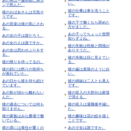
あの男は一週間前に肺ガ
い。
ンで死んだ。
彼の仕事は車を洗うこと
彼のおばあさんは元気そ
です。
うです。
彼の下で働くなら辞めた
あの音楽は彼の気にさわ
方がましだ。
る。
あの子ってちょっと世間
あの女の子は誰だろう。
知らずよね。
あの女の人は誰ですか。
彼の失敗は性格と関係が
あの女は思わせぶりをす
ありそうだ。
る。
彼の失敗は目に見えてい
彼の帰りを待ってるの。
る。
彼の顔には怒りの気持ち
彼の歯は真珠のように白
が表れていた。
い。
あの日から彼を待ち続け
彼の姉妹は二人とも美人
ています。
です。
あの歌が頭から離れない
彼の収入の大部分は家賃
んだ。
で消える。
彼の過去については何も
彼の収入は退職後半減し
知りません。
た。
彼の家族はみな農場で働
彼の趣味は花の絵を描く
いている。
ことです。
彼の肩には責任が重くの
あの少女は誰ですか。