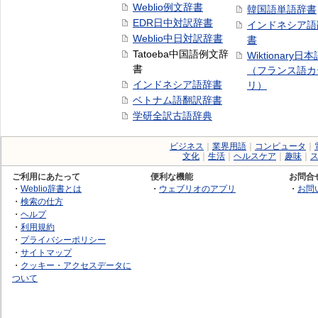
Weblio例文辞書
韓国語単語辞書
EDR日中対訳辞書
インドネシア語
Weblio中日対訳辞書
書
Tatoeba中国語例文辞
Wiktionary日
書
（フランス語カ
インドネシア語辞書
リ）
ベトナム語翻訳辞書
学研全訳古語辞典
ビジネス
｜
業界用語
｜
コンピュータ
｜
文化
｜
生活
｜
ヘルスケア
｜
趣味
｜
ご利用にあたって
便利な機能
お問合
・
Weblio辞書とは
・
ウェブリオのアプリ
・
お問
・
検索の仕方
・
ヘルプ
・
利用規約
・
プライバシーポリシー
・
サイトマップ
・
クッキー・アクセスデータに
ついて