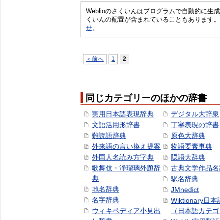
Weblioのさくいんはプログラムで自動的に
くいんの配置が含まれていることもあります。
せ
。
＜前へ
1
2
同じカテゴリーのほかの辞書
実用日本語表現辞典
デジタル大辞泉
文語活用形辞書
丁寧表現の辞書
難読語辞典
原色大辞典
外来語の言い換え提案
物語要素事典
外国人名読み方字典
隠語大辞典
歌舞伎・浄瑠璃外題辞
古典文学作品名
典
駅名辞典
地名辞典
JMnedict
名字辞典
Wiktionary日
ウィキペディア小見出
（日本語カテゴ