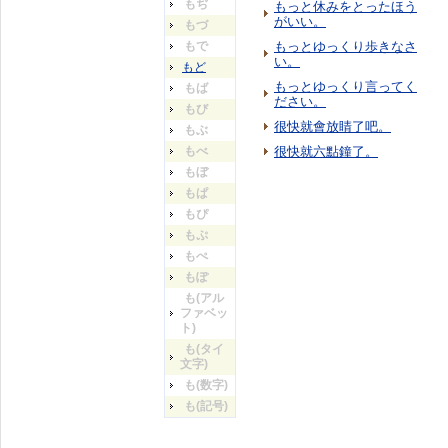
もぢ
もっと休みをとったほう
がいい。
もづ
もで
もっとゆっくり歩きなさ
い。
もど
もっとゆっくり言ってく
もば
ださい。
もび
很快就會放睛了吧。
もぶ
もべ
很快就六點鐘了。
もぼ
もぱ
もぴ
もぷ
もぺ
もぽ
も(アル
ファベッ
ト)
も(タイ
文字)
も(数字)
も(記号)