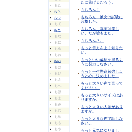
たに告げるだろう。
もた
もちろん！
もち
もちろん、彼女は試験に
もつ
合格した。
もて
もちろん、真実は美し
もと
い。だが嘘もまた。
もな
もちろんさ。
もに
もっと貴方をよく知りた
もぬ
い。
もね
もっといい成績を得るよ
もの
うに努力しなさい。
もは
もっと一生懸命勉強しよ
もひ
うと心に決めました。
もふ
もっと大きい声で言って
もへ
ください。
もほ
もっと大きいサイズはあ
もま
りますか。
もみ
もっと大きい人参があり
もむ
ますか。
もめ
もっと大きな声で話しな
もも
さい。
もや
もっと元気になりまし