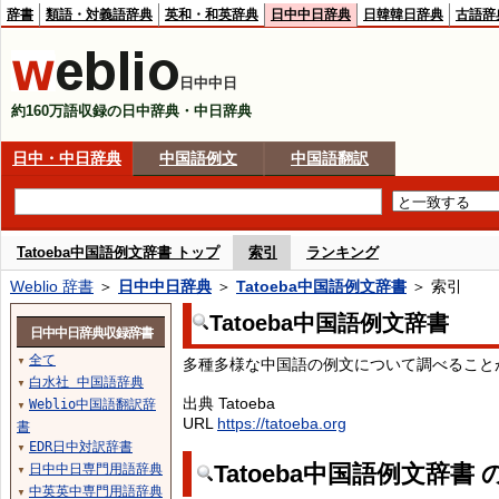
辞書
類語・対義語辞典
英和・和英辞典
日中中日辞典
日韓韓日辞典
古語辞
日中中日
約160万語収録の日中辞典・中日辞典
日中・中日辞典
中国語例文
中国語翻訳
Tatoeba中国語例文辞書 トップ
索引
ランキング
Weblio 辞書
＞
日中中日辞典
＞
Tatoeba中国語例文辞書
＞ 索引
Tatoeba中国語例文辞書
日中中日辞典収録辞書
全て
多種多様な中国語の例文について調べること
▼
白水社 中国語辞典
▼
出典 Tatoeba
Weblio中国語翻訳辞
▼
URL
https://tatoeba.org
書
EDR日中対訳辞書
▼
Tatoeba中国語例文辞書
日中中日専門用語辞典
▼
中英英中専門用語辞典
▼