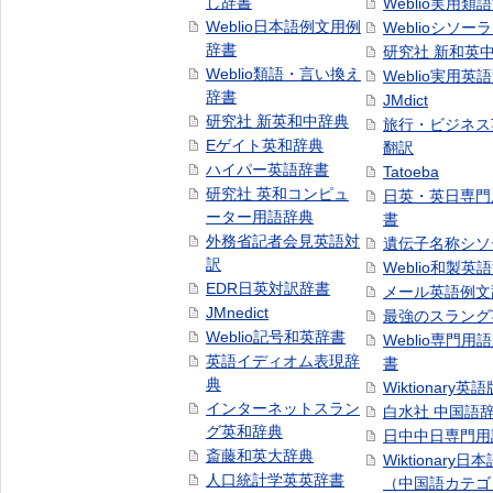
し辞書
Weblio実用類
Weblio日本語例文用例
Weblioシソー
辞書
研究社 新和英
Weblio類語・言い換え
Weblio実用英
辞書
JMdict
研究社 新英和中辞典
旅行・ビジネス
Eゲイト英和辞典
翻訳
ハイパー英語辞書
Tatoeba
研究社 英和コンピュ
日英・英日専門
ーター用語辞典
書
外務省記者会見英語対
遺伝子名称シソ
訳
Weblio和製英
EDR日英対訳辞書
メール英語例文
JMnedict
最強のスラング
Weblio記号和英辞書
Weblio専門用
英語イディオム表現辞
書
典
Wiktionary英語
インターネットスラン
白水社 中国語
グ英和辞典
日中中日専門用
斎藤和英大辞典
Wiktionary日
人口統計学英英辞書
（中国語カテゴ