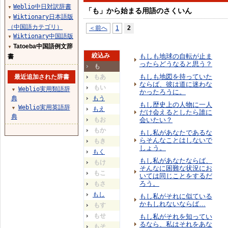
Weblio中日対訳辞書
▼
「も」から始まる用語のさくいん
Wiktionary日本語版
▼
（中国語カテゴリ）
＜前へ
1
2
Wiktionary中国語版
▼
Tatoeba中国語例文辞
▼
絞込み
もしも地球の自転が止ま
書
ったらどうなると思う？
も
もしも地図を持っていた
最近追加された辞書
もあ
ならば、彼は道に迷わな
もい
Weblio実用類語辞
▼
かったろうに。
典
もう
もし歴史上の人物に一人
Weblio実用英語辞
▼
もえ
だけ会えるとしたら誰に
典
もお
会いたい？
もか
もし私があなたであるな
らそんなことはしないで
もき
しょう。
もく
もし私があなたならば、
もけ
そんなに困難な状況にお
もこ
いては同じことをするだ
ろう。
もさ
もし
もし私がそれに似ている
かもしれないならば…
もす
もせ
もし私がそれを知ってい
るなら、私はそれをあな
もそ