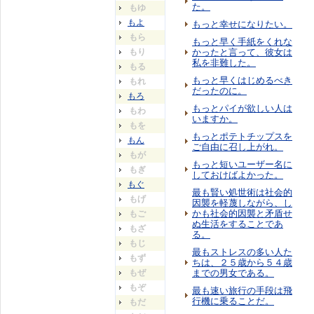
た。
もゆ
もよ
もっと幸せになりたい。
もら
もっと早く手紙をくれな
もり
かったと言って、彼女は
私を非難した。
もる
もっと早くはじめるべき
もれ
だったのに。
もろ
もっとパイが欲しい人は
もわ
いますか。
もを
もっとポテトチップスを
もん
ご自由に召し上がれ。
もが
もっと短いユーザー名に
もぎ
しておけばよかった。
もぐ
最も賢い処世術は社会的
もげ
因襲を軽蔑しながら、し
かも社会的因襲と矛盾せ
もご
ぬ生活をすることであ
もざ
る。
もじ
最もストレスの多い人た
もず
ちは、２５歳から５４歳
もぜ
までの男女である。
もぞ
最も速い旅行の手段は飛
行機に乗ることだ。
もだ