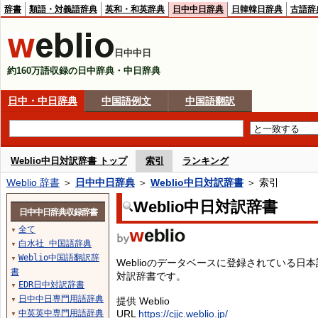
辞書
類語・対義語辞典
英和・和英辞典
日中中日辞典
日韓韓日辞典
古語辞
日中中日
約160万語収録の日中辞典・中日辞典
日中・中日辞典
中国語例文
中国語翻訳
Weblio中日対訳辞書 トップ
索引
ランキング
Weblio 辞書
＞
日中中日辞典
＞
Weblio中日対訳辞書
＞ 索引
Weblio中日対訳辞書
日中中日辞典収録辞書
全て
▼
白水社 中国語辞典
▼
Weblio中国語翻訳辞
▼
Weblioのデータベースに登録されている
書
対訳辞書です。
EDR日中対訳辞書
▼
日中中日専門用語辞典
提供 Weblio
▼
中英英中専門用語辞典
URL
https://cjjc.weblio.jp/
▼