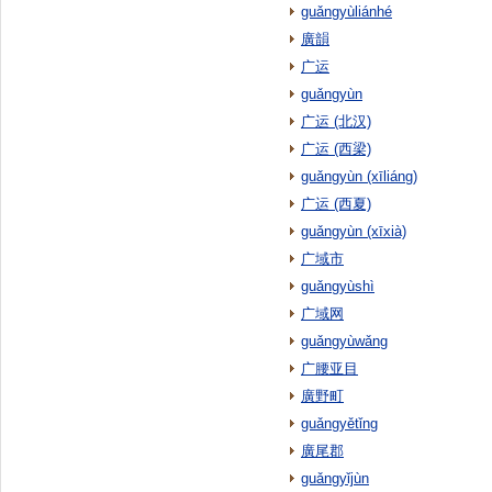
guǎngyùliánhé
廣韻
广运
guǎngyùn
广运 (北汉)
广运 (西梁)
guǎngyùn (xīliáng)
广运 (西夏)
guǎngyùn (xīxià)
广域市
guǎngyùshì
广域网
guǎngyùwǎng
广腰亚目
廣野町
guǎngyětǐng
廣尾郡
guǎngyǐjùn