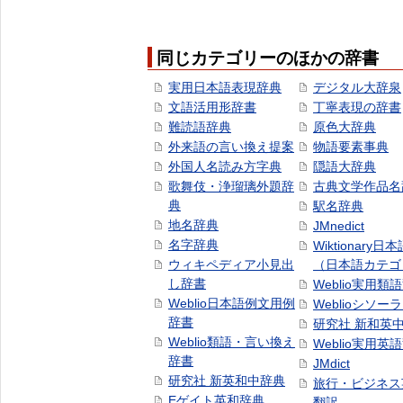
同じカテゴリーのほかの辞書
実用日本語表現辞典
デジタル大辞泉
文語活用形辞書
丁寧表現の辞書
難読語辞典
原色大辞典
外来語の言い換え提案
物語要素事典
外国人名読み方字典
隠語大辞典
歌舞伎・浄瑠璃外題辞
古典文学作品名
典
駅名辞典
地名辞典
JMnedict
名字辞典
Wiktionary日
ウィキペディア小見出
（日本語カテゴ
し辞書
Weblio実用類
Weblio日本語例文用例
Weblioシソー
辞書
研究社 新和英
Weblio類語・言い換え
Weblio実用英
辞書
JMdict
研究社 新英和中辞典
旅行・ビジネス
Eゲイト英和辞典
翻訳