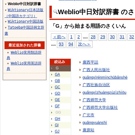
Weblio中日対訳辞書
▼
Wiktionary日本語版
Weblio中日対訳辞書 の
▼
（中国語カテゴリ）
Wiktionary中国語版
▼
「G」から始まる用語のさくいん
Tatoeba中国語例文辞
▼
書
...
.
＜前へ
1
2
28
29
30
31
32
...
.
93
94
次へ＞
最近追加された辞書
Weblio実用類語辞
▼
典
絞込み
廣西平話
Weblio実用英語辞
▼
G
典
广西人民出版社
GA
guǎngxīrénmínchūbǎnshè
GB
广西壮族自治区
GC
guǎngxīzhuàngzúzìzhìōu
GD
GE
广西师范大学
GF
广西师范大学出版社
GG
广元市
GH
guǎngyuánshì
GI
廣原站
GJ