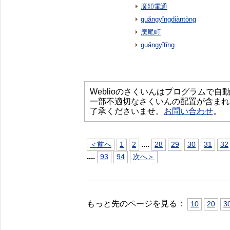
廣穎電通
guǎngyǐngdiàntòng
廣尾町
guǎngyǐtǐng
Weblioのさくいんはプログラムで
一部不適切なさくいんの配置が含まれ
了承くださいませ。
お問い合わせ
。
...
.
＜前へ
1
2
28
29
30
31
32
...
.
93
94
次へ＞
もっと先のページを見る：
10
20
3