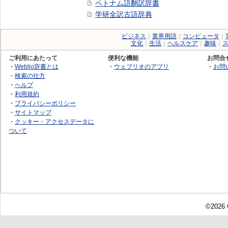
ベトナム語翻訳辞書
学研全訳古語辞典
ビジネス
｜
業界用語
｜
コンピュータ
｜
文化
｜
生活
｜
ヘルスケア
｜
趣味
｜
ご利用にあたって
便利な機能
お問合
・
Weblio辞書とは
・
ウェブリオのアプリ
・
お問
・
検索の仕方
・
ヘルプ
・
利用規約
・
プライバシーポリシー
・
サイトマップ
・
クッキー・アクセスデータに
ついて
©2026 