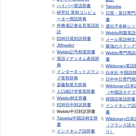
ハイパー英語辞書
Tatoeba
研究社 英和コンピュ
日英・英日専門
ーター用語辞典
書
外務省記者会見英語対
遺伝子名称シソ
訳
Weblio和製英
EDR日英対訳辞書
メール英語例文
JMnedict
最強のスラング
Weblio記号和英辞書
Weblio専門用
英語イディオム表現辞
書
典
Wiktionary英語
インターネットスラン
白水社 中国語
グ英和辞典
日中中日専門用
斎藤和英大辞典
Wiktionary日
人口統計学英英辞書
（中国語カテゴ
Weblio例文辞書
韓国語単語辞書
EDR日中対訳辞書
インドネシア語
Weblio中日対訳辞書
書
Tatoeba中国語例文辞
Wiktionary日
書
（フランス語カ
インドネシア語辞書
リ）