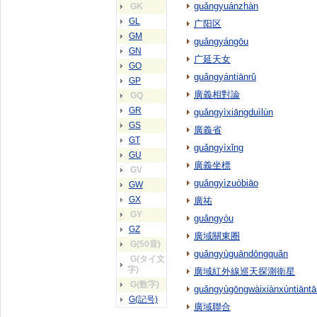
guǎngyuánzhàn
GK
GL
广阳区
GM
guǎngyángōu
GN
广延天女
GO
guǎngyántiānrǔ
GP
廣義相對論
GQ
GR
guǎngyìxiāngduìlùn
GS
廣義省
GT
guǎngyìxǐng
GU
廣義坐標
GV
guǎngyìzuòbiāo
GW
GX
廣祐
GY
guǎngyòu
GZ
廣域關東圈
G(50音)
guǎngyùguāndōngquǎn
G(タイ文
字)
廣域紅外線巡天探測衛星
G(数字)
guǎngyùgōngwàixiànxúntiāntā
G(記号)
廣域聯合