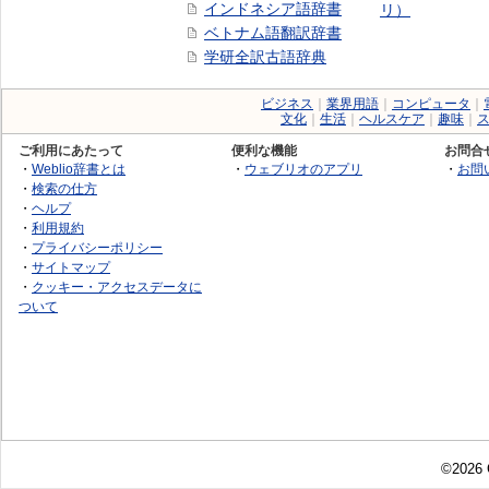
インドネシア語辞書
リ）
ベトナム語翻訳辞書
学研全訳古語辞典
ビジネス
｜
業界用語
｜
コンピュータ
｜
文化
｜
生活
｜
ヘルスケア
｜
趣味
｜
ご利用にあたって
便利な機能
お問合
・
Weblio辞書とは
・
ウェブリオのアプリ
・
お問
・
検索の仕方
・
ヘルプ
・
利用規約
・
プライバシーポリシー
・
サイトマップ
・
クッキー・アクセスデータに
ついて
©2026 