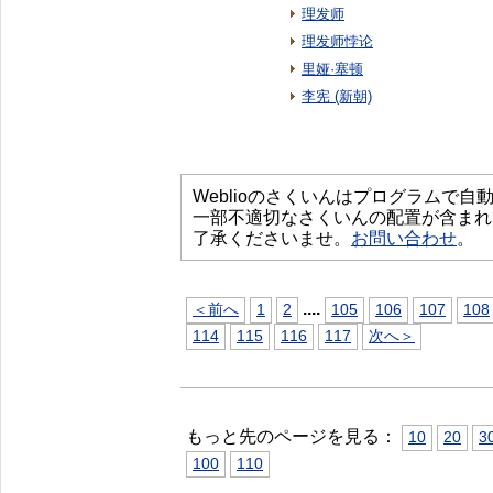
理发师
理发师悖论
里娅·塞顿
李宪 (新朝)
Weblioのさくいんはプログラムで
一部不適切なさくいんの配置が含まれ
了承くださいませ。
お問い合わせ
。
...
.
＜前へ
1
2
105
106
107
108
114
115
116
117
次へ＞
もっと先のページを見る：
10
20
3
100
110