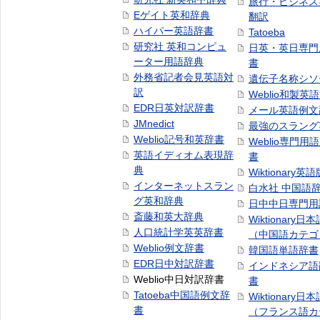
旅行・ビジネス
Eゲイト英和辞典
翻訳
ハイパー英語辞書
Tatoeba
研究社 英和コンピュ
日英・英日専門
ーター用語辞典
書
外務省記者会見英語対
遺伝子名称シソ
訳
Weblio和製英
EDR日英対訳辞書
メール英語例文
JMnedict
最強のスラング
Weblio記号和英辞書
Weblio専門用
英語イディオム表現辞
書
典
Wiktionary英語
インターネットスラン
白水社 中国語
グ英和辞典
日中中日専門用
斎藤和英大辞典
Wiktionary日
人口統計学英英辞書
（中国語カテゴ
Weblio例文辞書
韓国語単語辞書
EDR日中対訳辞書
インドネシア語
Weblio中日対訳辞書
書
Tatoeba中国語例文辞
Wiktionary日
書
（フランス語カ