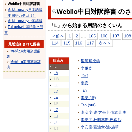
Weblio中日対訳辞書
▼
Wiktionary日本語版
Weblio中日対訳辞書 の
▼
（中国語カテゴリ）
Wiktionary中国語版
▼
「L」から始まる用語のさくいん
Tatoeba中国語例文辞
▼
書
...
.
＜前へ
1
2
105
106
107
108
114
115
116
117
次へ＞
最近追加された辞書
Weblio実用類語辞
▼
典
絞込み
里阿爾托橋
Weblio実用英語辞
▼
L
典
李娥姿
LA
lǐézī
LB
李安
LC
lǐān
LD
LE
李安 (隋)
LF
lǐān (suí)
LG
李安度·達·方辛卡·尤西比奧
LH
李安度·杜明基斯·巴保沙
LI
李安度·蒙迪拿·迪·施華
LJ