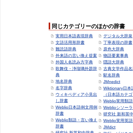
同じカテゴリーのほかの辞書
実用日本語表現辞典
デジタル大辞泉
文語活用形辞書
丁寧表現の辞書
難読語辞典
原色大辞典
外来語の言い換え提案
物語要素事典
外国人名読み方字典
隠語大辞典
歌舞伎・浄瑠璃外題辞
古典文学作品名
典
駅名辞典
地名辞典
JMnedict
名字辞典
Wiktionary日
ウィキペディア小見出
（日本語カテゴ
し辞書
Weblio実用類
Weblio日本語例文用例
Weblioシソー
辞書
研究社 新和英
Weblio類語・言い換え
Weblio実用英
辞書
JMdict
研究社 新英和中辞典