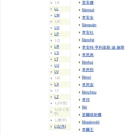
里安娜
LK
LL
lǐānnuó
LM
李安全
LN
lǐānquán
LO
李安社
LP
lǐānshè
LQ
LR
李安特·亨利基斯·迪·施華
LS
李恩惠
LT
lǐēnhuì
LU
李恩熙
LV
lǐēnxī
LW
LX
李恩宙
LY
lǐēnzhòu
LZ
李珥
L(50音)
lǐěr
L(タイ文
字)
里爾噴射機
L(数字)
lǐěrpènyèjī
L(記号)
李爾王