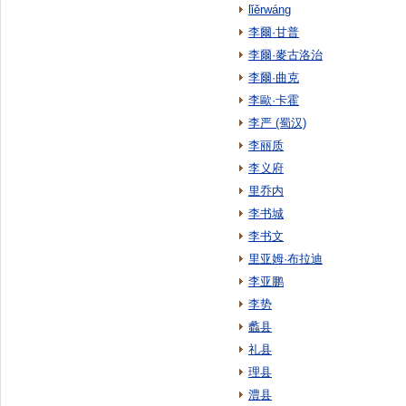
lǐěrwáng
李爾·甘普
李爾·麥古洛治
李爾·曲克
李歐·卡霍
李严 (蜀汉)
李丽质
李义府
里乔内
李书城
李书文
里亚姆·布拉迪
李亚鹏
李势
蠡县
礼县
理县
澧县