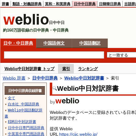
辞書
類語・対義語辞典
英和・和英辞典
日中中日辞典
日韓韓日辞典
古語辞
日中中日
約160万語収録の日中辞典・中日辞典
日中・中日辞典
中国語例文
中国語翻訳
Weblio中日対訳辞書 トップ
索引
ランキング
Weblio 辞書
＞
日中中日辞典
＞
Weblio中日対訳辞書
＞ 索引
Weblio中日対訳辞書
日中中日辞典収録辞書
全て
▼
白水社 中国語辞典
▼
Weblio中国語翻訳辞
▼
Weblioのデータベースに登録されている
書
対訳辞書です。
EDR日中対訳辞書
▼
日中中日専門用語辞典
提供 Weblio
▼
中英英中専門用語辞典
URL
https://cjjc.weblio.jp/
▼