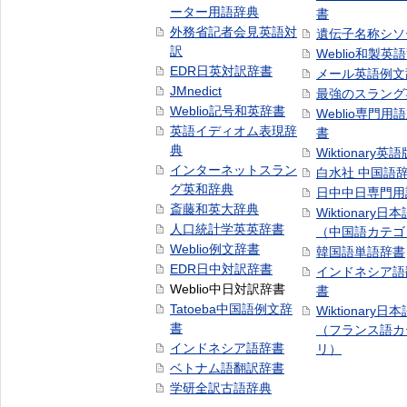
ーター用語辞典
書
外務省記者会見英語対
遺伝子名称シソ
訳
Weblio和製英
EDR日英対訳辞書
メール英語例文
JMnedict
最強のスラング
Weblio記号和英辞書
Weblio専門用
英語イディオム表現辞
書
典
Wiktionary英語
インターネットスラン
白水社 中国語
グ英和辞典
日中中日専門用
斎藤和英大辞典
Wiktionary日
人口統計学英英辞書
（中国語カテゴ
Weblio例文辞書
韓国語単語辞書
EDR日中対訳辞書
インドネシア語
Weblio中日対訳辞書
書
Tatoeba中国語例文辞
Wiktionary日
書
（フランス語カ
インドネシア語辞書
リ）
ベトナム語翻訳辞書
学研全訳古語辞典