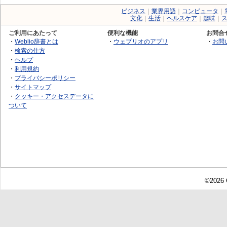
ビジネス
｜
業界用語
｜
コンピュータ
｜
文化
｜
生活
｜
ヘルスケア
｜
趣味
｜
ご利用にあたって
便利な機能
お問合
・
Weblio辞書とは
・
ウェブリオのアプリ
・
お問
・
検索の仕方
・
ヘルプ
・
利用規約
・
プライバシーポリシー
・
サイトマップ
・
クッキー・アクセスデータに
ついて
©2026 