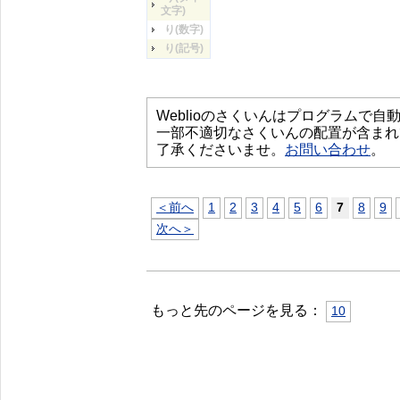
文字)
り(数字)
り(記号)
Weblioのさくいんはプログラムで
一部不適切なさくいんの配置が含まれ
了承くださいませ。
お問い合わせ
。
＜前へ
1
2
3
4
5
6
7
8
9
次へ＞
もっと先のページを見る：
10