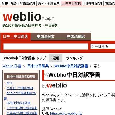
辞書
類語・対義語辞典
英和・和英辞典
日中中日辞典
日韓韓日辞典
古語辞
日中中日
約160万語収録の日中辞典・中日辞典
日中・中日辞典
中国語例文
中国語翻訳
Weblio中日対訳辞書 トップ
索引
ランキング
Weblio 辞書
＞
日中中日辞典
＞
Weblio中日対訳辞書
＞ 索引
Weblio中日対訳辞書
日中中日辞典収録辞書
全て
▼
白水社 中国語辞典
▼
Weblio中国語翻訳辞
▼
Weblioのデータベースに登録されている
書
対訳辞書です。
EDR日中対訳辞書
▼
日中中日専門用語辞典
提供 Weblio
▼
中英英中専門用語辞典
URL
https://cjjc.weblio.jp/
▼