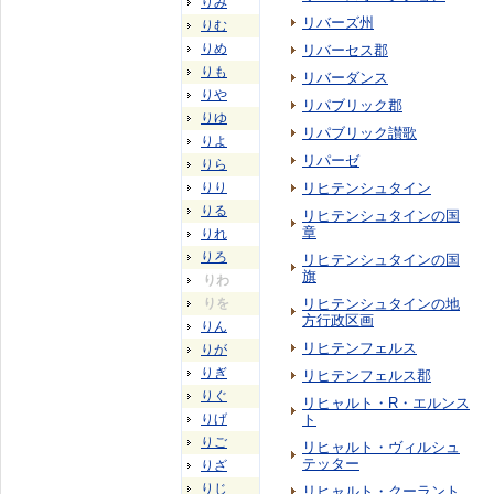
りみ
リバーズ州
りむ
りめ
リバーセス郡
りも
リバーダンス
りや
リパブリック郡
りゆ
リパブリック讃歌
りよ
リパーゼ
りら
りり
リヒテンシュタイン
りる
リヒテンシュタインの国
章
りれ
りろ
リヒテンシュタインの国
旗
りわ
りを
リヒテンシュタインの地
方行政区画
りん
リヒテンフェルス
りが
りぎ
リヒテンフェルス郡
りぐ
リヒャルト・R・エルンス
りげ
ト
りご
リヒャルト・ヴィルシュ
テッター
りざ
りじ
リヒャルト・クーラント