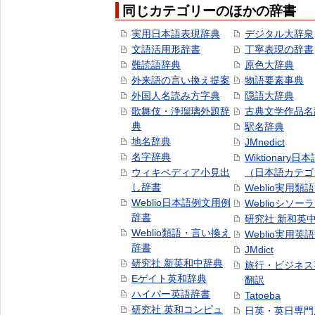
同じカテゴリーのほかの辞書
実用日本語表現辞典
デジタル大辞泉
文語活用形辞書
丁寧表現の辞書
難読語辞典
原色大辞典
外来語の言い換え提案
物語要素事典
外国人名読み方字典
隠語大辞典
歌舞伎・浄瑠璃外題辞
古典文学作品名
典
駅名辞典
地名辞典
JMnedict
名字辞典
Wiktionary日
ウィキペディア小見出
（日本語カテゴ
し辞書
Weblio実用類
Weblio日本語例文用例
Weblioシソー
辞書
研究社 新和英
Weblio類語・言い換え
Weblio実用英
辞書
JMdict
研究社 新英和中辞典
旅行・ビジネス
Eゲイト英和辞典
翻訳
ハイパー英語辞書
Tatoeba
研究社 英和コンピュ
日英・英日専門