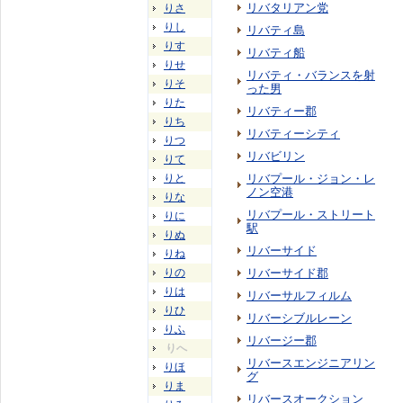
リバタリアン党
りさ
りし
リバティ島
りす
リバティ船
りせ
リバティ・バランスを射
りそ
った男
りた
リバティー郡
りち
リバティーシティ
りつ
リバビリン
りて
りと
リバプール・ジョン・レ
ノン空港
りな
リバプール・ストリート
りに
駅
りぬ
リバーサイド
りね
りの
リバーサイド郡
りは
リバーサルフィルム
りひ
リバーシブルレーン
りふ
リバージー郡
りへ
リバースエンジニアリン
りほ
グ
りま
リバースオークション