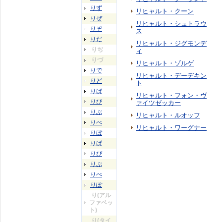
りず
リヒャルト・クーン
りぜ
リヒャルト・シュトラウ
りぞ
ス
りだ
リヒャルト・ジグモンデ
りぢ
ィ
りづ
リヒャルト・ゾルゲ
りで
リヒャルト・デーデキン
りど
ト
りば
リヒャルト・フォン・ヴ
りび
ァイツゼッカー
りぶ
リヒャルト・ルオッフ
りべ
リヒャルト・ワーグナー
りぼ
りぱ
りぴ
りぷ
りぺ
りぽ
り(アル
ファベッ
ト)
り(タイ