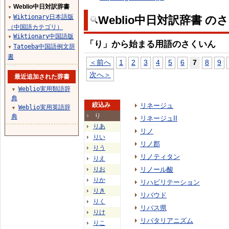
Weblio中日対訳辞書
▼
Wiktionary日本語版
Weblio中日対訳辞書 の
▼
（中国語カテゴリ）
Wiktionary中国語版
▼
「り」から始まる用語のさくいん
Tatoeba中国語例文辞
▼
書
＜前へ
1
2
3
4
5
6
7
8
9
次へ＞
最近追加された辞書
Weblio実用類語辞
▼
典
絞込み
リネージュ
Weblio実用英語辞
▼
り
典
リネージュII
りあ
リノ
りい
リノ郡
りう
リノティタン
りえ
りお
リノール酸
りか
リハビリテーション
りき
リバウド
りく
リバス県
りけ
リバタリアニズム
りこ