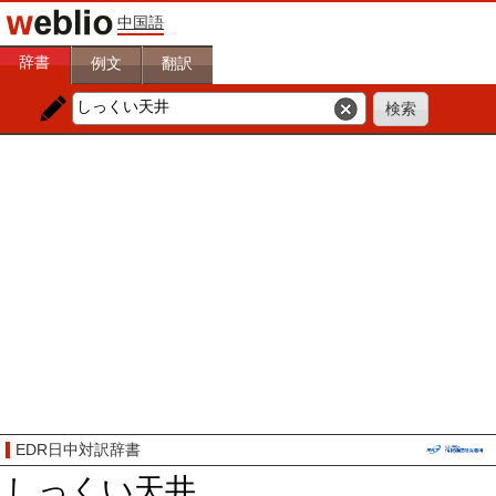
中国語
辞書
例文
翻訳
EDR日中対訳辞書
しっくい天井