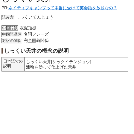
PR:
ネイティブキャンプって本当に受けて英会話を放題なの？
しっくいてんじょう
読み方
灰泥顶棚
中国語訳
名詞
フレーズ
中国語品詞
完
全同
義関係
対訳の関係
しっくい天井の概念の説明
日本語での
しっくい天井[シックイテンジョウ]
説明
漆喰
を塗って
仕上げ
た
天井