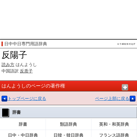
日中中日専門用語辞典
反陽子
読み方
はんようし
中国語訳
反质子
はんようしのページの著作権
トップページに戻る
ページ上部に戻る
辞書
辞書
類語辞典
英和・和英辞典
日中・中日辞典
日韓・韓日辞典
フランス語辞典