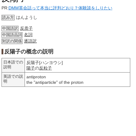
PR:
DMM英会話って本当に評判どおり？体験談をしりたい
はんようし
読み方
反质子
中国語訳
名詞
中国語品詞
逐語訳
対訳の関係
反陽子の概念の説明
日本語での
反陽子[ハンヨウシ]
説明
陽子
の
反粒子
英語での説
antiproton
明
the "antiparticle" of the proton