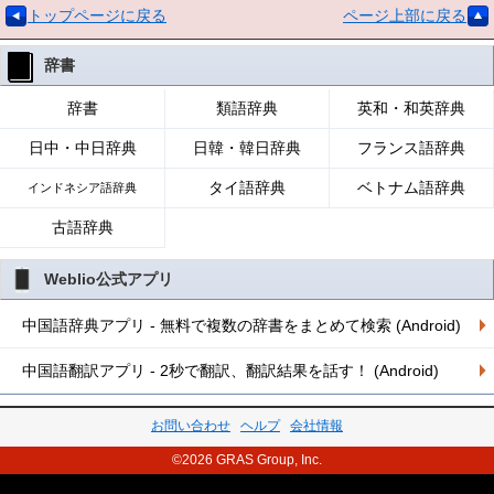
トップページに戻る
ページ上部に戻る
辞書
辞書
類語辞典
英和・和英辞典
日中・中日辞典
日韓・韓日辞典
フランス語辞典
タイ語辞典
ベトナム語辞典
インドネシア語辞典
古語辞典
Weblio公式アプリ
中国語辞典アプリ - 無料で複数の辞書をまとめて検索 (Android)
中国語翻訳アプリ - 2秒で翻訳、翻訳結果を話す！ (Android)
お問い合わせ
ヘルプ
会社情報
©2026 GRAS Group, Inc.