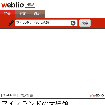
中国語
辞書
例文
翻訳
Weblio中日対訳辞書
アイスランドの大統領