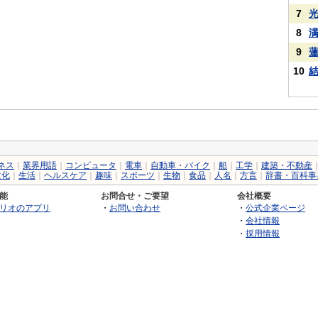
7
8
9
10
ネス
｜
業界用語
｜
コンピュータ
｜
電車
｜
自動車・バイク
｜
船
｜
工学
｜
建築・不動産
文化
｜
生活
｜
ヘルスケア
｜
趣味
｜
スポーツ
｜
生物
｜
食品
｜
人名
｜
方言
｜
辞書・百科事
能
お問合せ・ご要望
会社概要
リオのアプリ
・
お問い合わせ
・
公式企業ページ
・
会社情報
・
採用情報