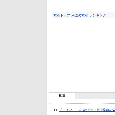
索引トップ
用語の索引
ランキング
意味
>>
「アイヌア」を含む日中中日辞典の