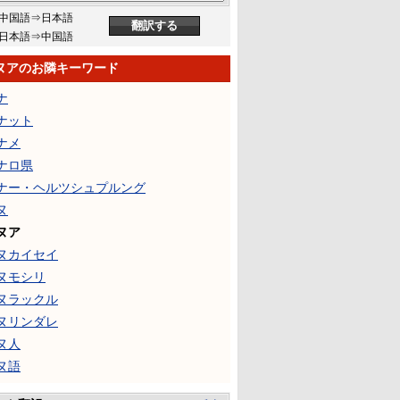
中国語⇒日本語
日本語⇒中国語
ヌアのお隣キーワード
ナ
ナット
ナメ
ナロ県
ナー・ヘルツシュプルング
ヌ
ヌア
ヌカイセイ
ヌモシリ
ヌラックル
ヌリンダレ
ヌ人
ヌ語