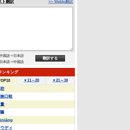
スト翻訳
>> Weblio翻訳
中国語⇒日本語
日本語⇒中国語
ランキング
▼
11～20
▼
21～30
TOP10
苏枋
花狭口蛙
実量
喇嘛
ūniáng
アウディ