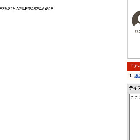
ロ
「ア
1
埃
テキ