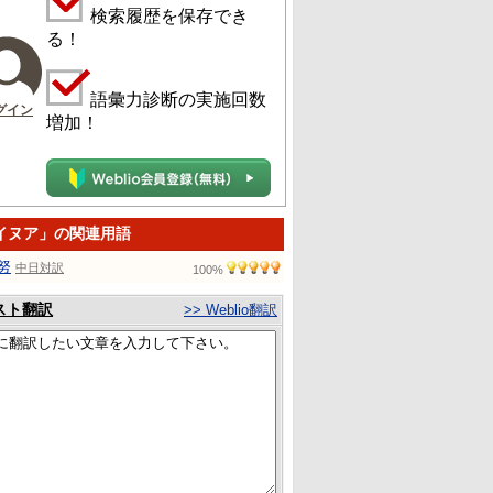
検索履歴を保存でき
る！
語彙力診断の実施回数
グイン
増加！
イヌア」の関連用語
努
中日対訳
100%
スト翻訳
>> Weblio翻訳