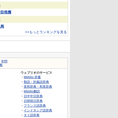
光
满目疮痍
蓮
結局
>>もっとランキングを見る
｜
学問
典
ウェブリオのサービス
・
Weblio 辞書
・
類語・対義語辞典
・
英和辞典・和英辞典
・
Weblio翻訳
・
日中中日辞典
・
日韓韓日辞典
・
フランス語辞典
・
インドネシア語辞典
・
タイ語辞典