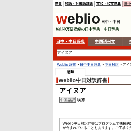
辞書
類語・対義語辞典
英和・和英辞典
日中
日中・中日
約160万語収録の日中辞典・中日辞典
日中・中日辞典
中国語例文
Weblio 辞書
>
日中中日辞典
>
中日対訳
>
アイ
意味
Weblio中日対訳辞書
アイヌア
埃努
中国語訳
Weblio中日対訳辞書はプログラムで機
が含まれていることもあります。ご了承く