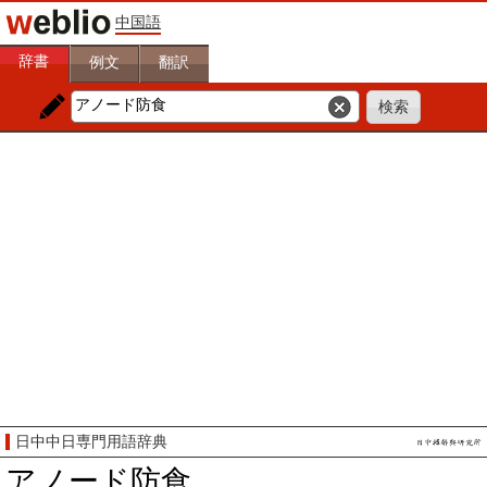
中国語
辞書
例文
翻訳
日中中日専門用語辞典
アノード防食