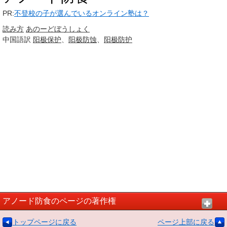
PR:
不登校の子が選んでいるオンライン塾は？
読み方
あのーど
ぼうしょく
中国語訳
阳极
保护
、
阳极
防蚀
、
阳极
防护
アノード防食のページの著作権
トップページに戻る
ページ上部に戻る