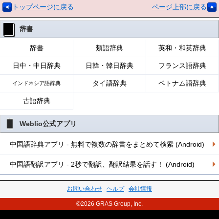
トップページに戻る
ページ上部に戻る
辞書
辞書
類語辞典
英和・和英辞典
日中・中日辞典
日韓・韓日辞典
フランス語辞典
タイ語辞典
ベトナム語辞典
インドネシア語辞典
古語辞典
Weblio公式アプリ
中国語辞典アプリ - 無料で複数の辞書をまとめて検索 (Android)
中国語翻訳アプリ - 2秒で翻訳、翻訳結果を話す！ (Android)
お問い合わせ
ヘルプ
会社情報
©2026 GRAS Group, Inc.