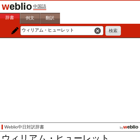
中国語
辞書
例文
翻訳
Weblio中日対訳辞書
ウィリアム・ヒューレット