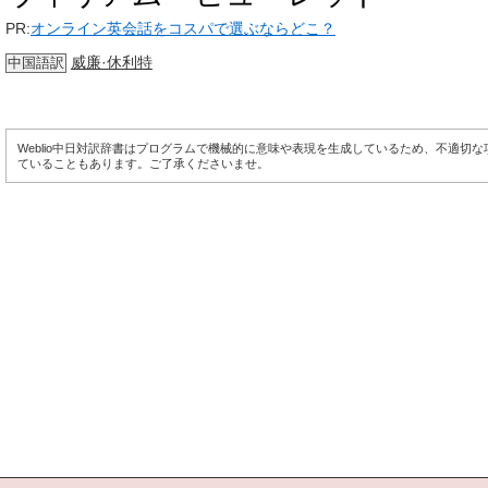
PR:
オンライン英会話をコスパで選ぶならどこ？
威廉·休利特
中国語訳
Weblio中日対訳辞書はプログラムで機械的に意味や表現を生成しているため、不適切
ていることもあります。ご了承くださいませ。