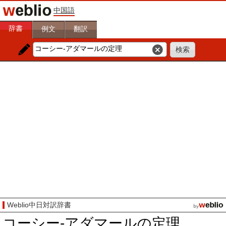
中国語
辞書
例文
翻訳
Weblio中日対訳辞書
コーシー-アダマールの定理