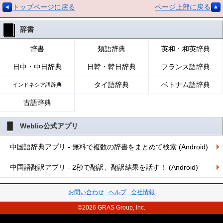
トップページに戻る
ページ上部に戻る
辞書
辞書
類語辞典
英和・和英辞典
日中・中日辞典
日韓・韓日辞典
フランス語辞典
タイ語辞典
ベトナム語辞典
インドネシア語辞典
古語辞典
Weblio公式アプリ
中国語辞典アプリ - 無料で複数の辞書をまとめて検索 (Android)
中国語翻訳アプリ - 2秒で翻訳、翻訳結果を話す！ (Android)
お問い合わせ
ヘルプ
会社情報
©2026 GRAS Group, Inc.