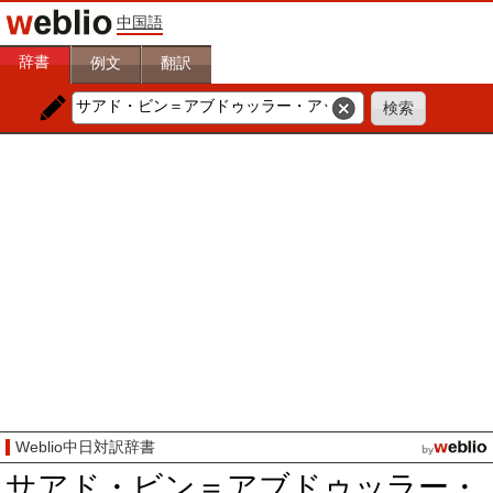
中国語
辞書
例文
翻訳
Weblio中日対訳辞書
サアド・ビン＝アブドゥッラー・