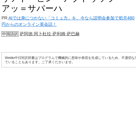
アッ＝サバーハ
PR:
AIでは身につかない「コミュ力」を。今なら説明会参加で初月480
円からのオンライン英会話！
萨阿德·阿卜杜拉·萨利姆·萨巴赫
中国語訳
Weblio中日対訳辞書はプログラムで機械的に意味や表現を生成しているため、不適切
ていることもあります。ご了承くださいませ。