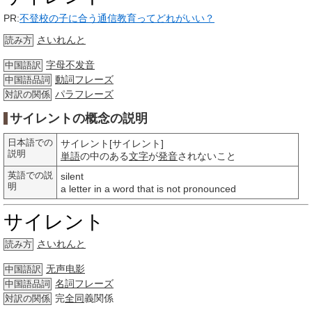
PR:
不登校の子に合う通信教育ってどれがいい？
さいれんと
読み方
字母不发音
中国語訳
動詞
フレーズ
中国語品詞
パラフレーズ
対訳の関係
サイレントの概念の説明
日本語での
サイレント[サイレント]
説明
単語
の中のある
文字
が
発音
されないこと
英語での説
silent
明
a letter in a word that is not pronounced
サイレント
さいれんと
読み方
无声电影
中国語訳
名詞
フレーズ
中国語品詞
完
全同
義関係
対訳の関係