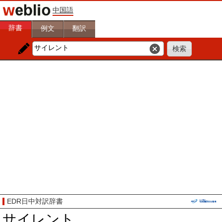
中国語
辞書
例文
翻訳
EDR日中対訳辞書
サイレント