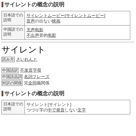
サイレントの概念の説明
日本語での
サイレントムービー
[
サイレントムービー
]
説明
音声
の出ない
映画
中国語での
无声电影
説明
不出声
音的
电影
サイレント
さいれんと
読み方
不发音字母
中国語訳
名詞
フレーズ
中国語品詞
完
全同
義関係
対訳の関係
サイレントの概念の説明
日本語での
サイレント[サイレント]
説明
つづり字の
中で
発音
しない
文字