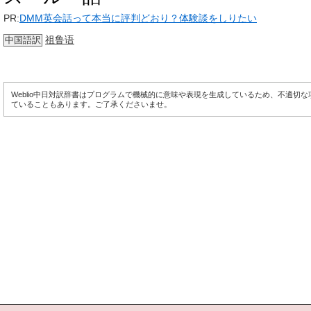
PR:
DMM英会話って本当に評判どおり？体験談をしりたい
祖鲁语
中国語訳
Weblio中日対訳辞書はプログラムで機械的に意味や表現を生成しているため、不適切
ていることもあります。ご了承くださいませ。