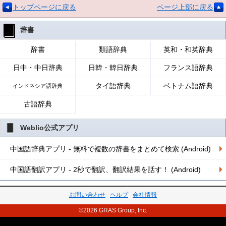
トップページに戻る
ページ上部に戻る
辞書
辞書
類語辞典
英和・和英辞典
日中・中日辞典
日韓・韓日辞典
フランス語辞典
タイ語辞典
ベトナム語辞典
インドネシア語辞典
古語辞典
Weblio公式アプリ
中国語辞典アプリ - 無料で複数の辞書をまとめて検索 (Android)
中国語翻訳アプリ - 2秒で翻訳、翻訳結果を話す！ (Android)
お問い合わせ
ヘルプ
会社情報
©2026 GRAS Group, Inc.