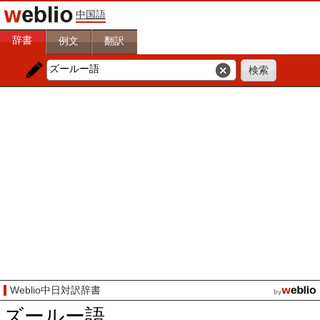
中国語
辞書
例文
翻訳
Weblio中日対訳辞書
ズールー語