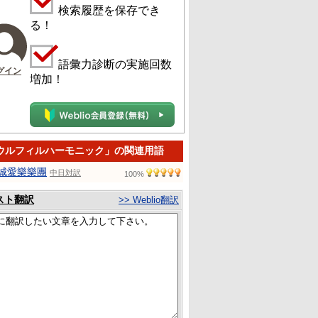
検索履歴を保存でき
る！
語彙力診断の実施回数
グイン
増加！
ウルフィルハーモニック」の関連用語
城愛樂樂團
中日対訳
100%
スト翻訳
>> Weblio翻訳