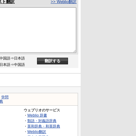
スト翻訳
>> Weblio翻訳
中国語⇒日本語
日本語⇒中国語
｜
学問
典
ウェブリオのサービス
・
Weblio 辞書
・
類語・対義語辞典
・
英和辞典・和英辞典
・
Weblio翻訳