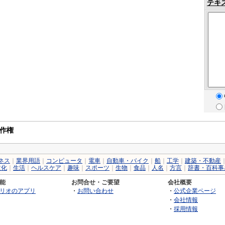
テキ
作権
ネス
｜
業界用語
｜
コンピュータ
｜
電車
｜
自動車・バイク
｜
船
｜
工学
｜
建築・不動産
文化
｜
生活
｜
ヘルスケア
｜
趣味
｜
スポーツ
｜
生物
｜
食品
｜
人名
｜
方言
｜
辞書・百科事
能
お問合せ・ご要望
会社概要
リオのアプリ
・
お問い合わせ
・
公式企業ページ
・
会社情報
・
採用情報