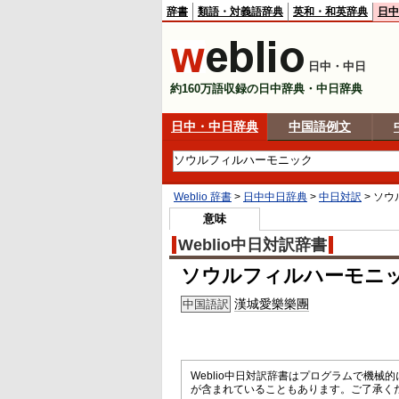
辞書
類語・対義語辞典
英和・和英辞典
日中
日中・中日
約160万語収録の日中辞典・中日辞典
日中・中日辞典
中国語例文
Weblio 辞書
>
日中中日辞典
>
中日対訳
>
ソウ
意味
Weblio中日対訳辞書
ソウルフィルハーモニ
漢城愛樂樂團
中国語訳
Weblio中日対訳辞書はプログラムで機
が含まれていることもあります。ご了承く