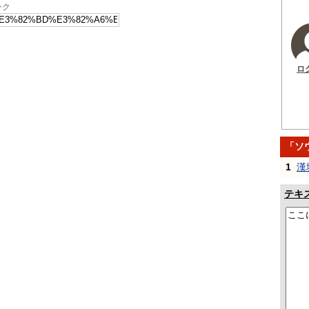
ンク
ロ
「ソ
1
漢
テキ