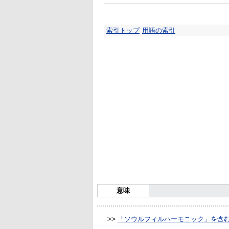
索引トップ
用語の索引
意味
>>
「ソウルフィルハーモニック」を含