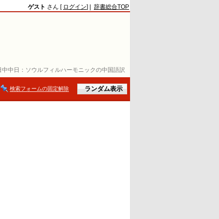
ゲスト
さん [
ログイン
] |
辞書総合TOP
日中中日：
ソウルフィルハーモニックの中国語訳
検索フォームの固定解除