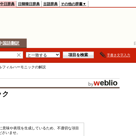
中日辞典
日韓韓日辞典
古語辞典
その他の辞書▼
中国語翻訳
手書き文字入力
ルフィルハーモニック
の解説
ック
械的に意味や表現を生成しているため、不適切な項目
ださいませ。