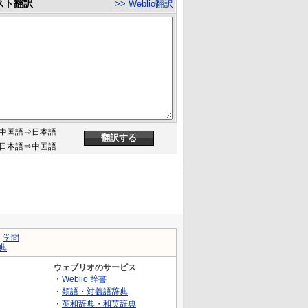
スト翻訳
>> Weblio翻訳
中国語⇒日本語
日本語⇒中国語
｜
学問
典
ウェブリオのサービス
・
Weblio 辞書
・
類語・対義語辞典
・
英和辞典・和英辞典