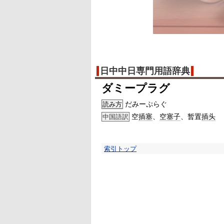
日中中日専門用語辞典
ダミープラグ
だみーぷらぐ
読み方
空
插塞
、
空塞子
、暂置
插头
中国語訳
索引トップ