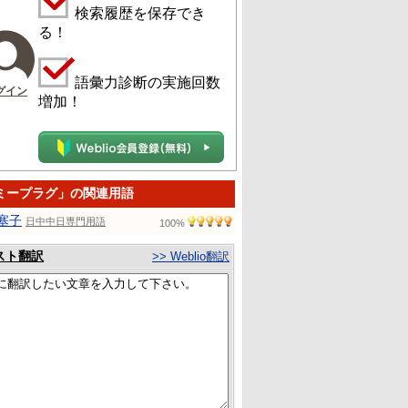
検索履歴を保存でき
る！
語彙力診断の実施回数
グイン
増加！
ミープラグ」の関連用語
塞子
日中中日専門用語
100%
スト翻訳
>> Weblio翻訳