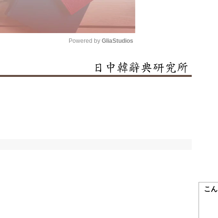
Powered by 
GliaStudios
Mute
こん