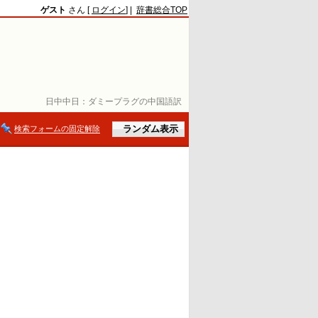
ゲスト
さん [
ログイン
] |
辞書総合TOP
日中中日：
ダミープラグの中国語訳
検索フォームの固定解除