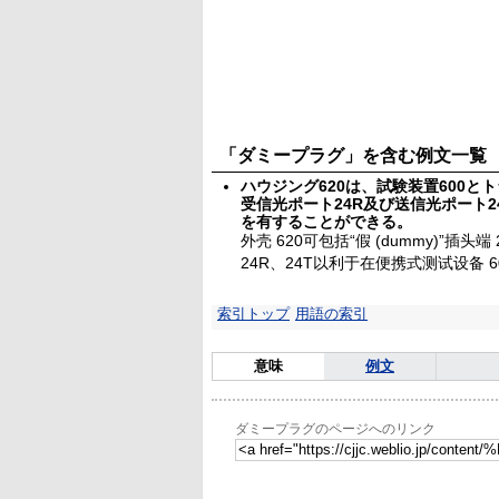
「ダミープラグ」を含む例文一覧
ハウジング620は、試験装置600
受信光ポート24R及び送信光ポート2
を有することができる。
外壳 620可包括“假 (dummy)”
24R、24T以利于在便携式测试设备 
索引トップ
用語の索引
意味
例文
ダミープラグのページへのリンク