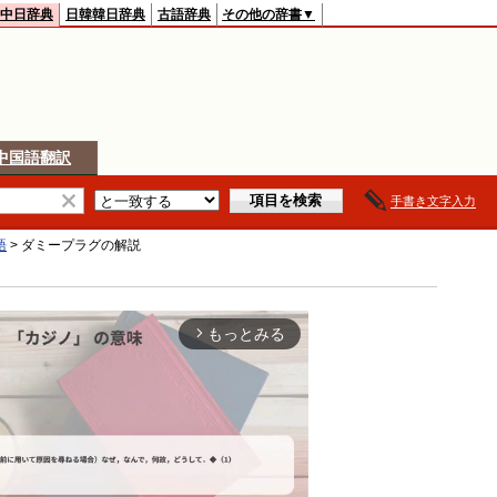
中日辞典
日韓韓日辞典
古語辞典
その他の辞書▼
中国語翻訳
手書き文字入力
語
>
ダミープラグ
の解説
もっとみる
arrow_forward_ios