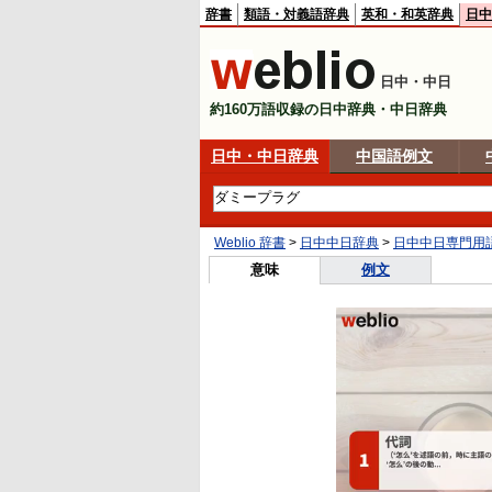
辞書
類語・対義語辞典
英和・和英辞典
日中
日中・中日
約160万語収録の日中辞典・中日辞典
日中・中日辞典
中国語例文
Weblio 辞書
>
日中中日辞典
>
日中中日専門用
意味
例文