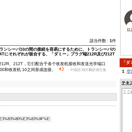
ロ
該当件数 :
1
件
とトランシーバ10の間の接続を容易にするために、トランシーバの
4Tにそれぞれが嵌合する、「ダミー」プラグ端212R及び212T
「ダ
插头端 212R、212T，它们配合于各个收发机接收和发送光学端口
600和收发机 10之间形成连接。
- 中国語 特許翻訳例文集
1
空
テキ