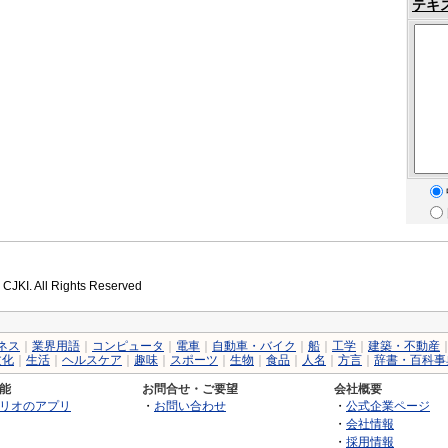
テキ
 CJKI. All Rights Reserved
ネス
｜
業界用語
｜
コンピュータ
｜
電車
｜
自動車・バイク
｜
船
｜
工学
｜
建築・不動産
文化
｜
生活
｜
ヘルスケア
｜
趣味
｜
スポーツ
｜
生物
｜
食品
｜
人名
｜
方言
｜
辞書・百科事
能
お問合せ・ご要望
会社概要
リオのアプリ
・
お問い合わせ
・
公式企業ページ
・
会社情報
・
採用情報