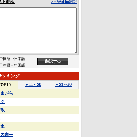
スト翻訳
>> Weblio翻訳
中国語⇒日本語
日本語⇒中国語
ランキング
▼
11～20
▼
21～30
TOP10
やまがら
泳ぐ
尊敬
屋
抽水
寺內壽一