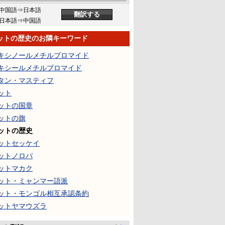
中国語⇒日本語
日本語⇒中国語
ットの歴史のお隣キーワード
キシノールメチルブロマイド
キシールメチルブロマイド
タン・マスティフ
ット
ットの国章
ットの旗
ットの歴史
ットセッケイ
ットノロバ
ットマカク
ット・ミャンマー語派
ット・モンゴル相互承認条約
ットヤマウズラ