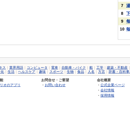
7
8
9
10
ネス
｜
業界用語
｜
コンピュータ
｜
電車
｜
自動車・バイク
｜
船
｜
工学
｜
建築・不動産
文化
｜
生活
｜
ヘルスケア
｜
趣味
｜
スポーツ
｜
生物
｜
食品
｜
人名
｜
方言
｜
辞書・百科事
能
お問合せ・ご要望
会社概要
リオのアプリ
・
お問い合わせ
・
公式企業ページ
・
会社情報
・
採用情報