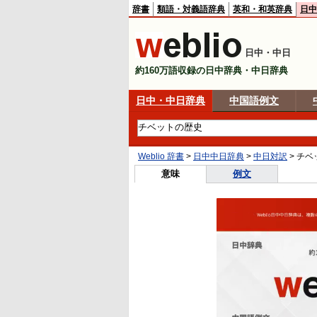
辞書
類語・対義語辞典
英和・和英辞典
日中
日中・中日
約160万語収録の日中辞典・中日辞典
日中・中日辞典
中国語例文
Weblio 辞書
>
日中中日辞典
>
中日対訳
>
チベ
意味
例文