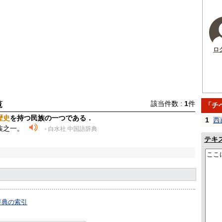
ロ
該当件数 :
1
件
覧
「チ
歴史
を持つ民族の一つである．
1
西
族之一。
- 白水社 中国語辞典
テキ
辞典の索引