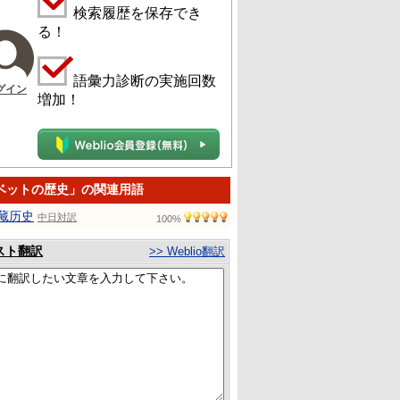
検索履歴を保存でき
る！
語彙力診断の実施回数
グイン
増加！
ベットの歴史」の関連用語
藏历史
中日対訳
100%
スト翻訳
>> Weblio翻訳