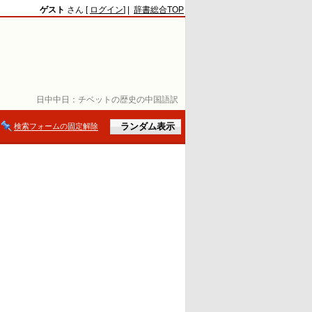
ゲスト
さん [
ログイン
] |
辞書総合TOP
日中中日：
チベットの歴史の中国語訳
検索フォームの固定解除