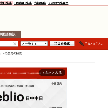
中日辞典
日韓韓日辞典
古語辞典
その他の辞書▼
中国語翻訳
手書き文字入力
ットの歴史
の解説
もっとみる
arrow_forward_ios