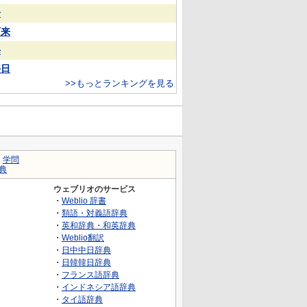
湯
下来
每
毎日
>>もっとランキングを見る
｜
学問
典
ウェブリオのサービス
・
Weblio 辞書
・
類語・対義語辞典
・
英和辞典・和英辞典
・
Weblio翻訳
・
日中中日辞典
・
日韓韓日辞典
・
フランス語辞典
・
インドネシア語辞典
・
タイ語辞典