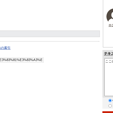
ロ
典の索引
テキ