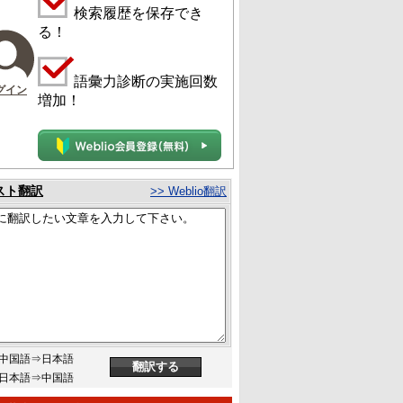
検索履歴を保存でき
る！
語彙力診断の実施回数
グイン
増加！
スト翻訳
>> Weblio翻訳
中国語⇒日本語
日本語⇒中国語