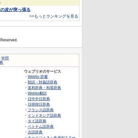
装
欲の皮が突っ張る
>>もっとランキングを見る
s Reserved.
｜
学問
典
ウェブリオのサービス
・
Weblio 辞書
・
類語・対義語辞典
・
英和辞典・和英辞典
・
Weblio翻訳
・
日中中日辞典
・
日韓韓日辞典
・
フランス語辞典
・
インドネシア語辞典
・
タイ語辞典
・
ベトナム語辞典
・
古語辞典
・
キャリジェネ～生成AIスクー