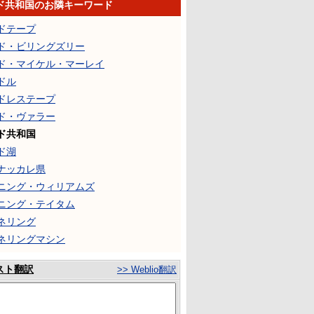
ド共和国のお隣キーワード
ドテープ
ド・ビリングズリー
ド・マイケル・マーレイ
ドル
ドレステープ
ド・ヴァラー
ド共和国
ド湖
ナッカレ県
ニング・ウィリアムズ
ニング・テイタム
ネリング
ネリングマシン
スト翻訳
>> Weblio翻訳