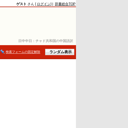
ゲスト
さん [
ログイン
] |
辞書総合TOP
日中中日：
チャド共和国の中国語訳
検索フォームの固定解除