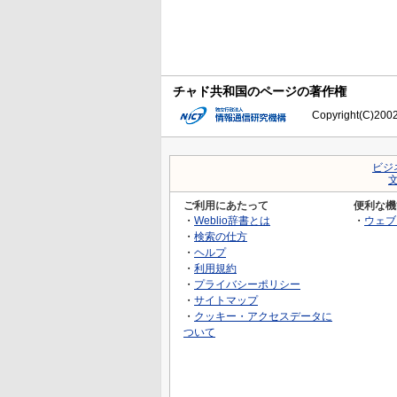
チャド共和国のページの著作権
Copyright(C)2002-
ビジ
ご利用にあたって
便利な機
・
Weblio辞書とは
・
ウェブ
・
検索の仕方
・
ヘルプ
・
利用規約
・
プライバシーポリシー
・
サイトマップ
・
クッキー・アクセスデータに
ついて