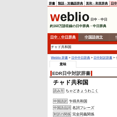
辞書
類語・対義語辞典
英和・和英辞典
日中
日中・中日
約160万語収録の日中辞典・中日辞典
日中・中日辞典
中国語例文
Weblio 辞書
>
日中中日辞典
>
日中対訳辞書
>
意味
EDR日中対訳辞書
チャド共和国
ちゃどきょうわこく
読み方
乍得共和国
中国語訳
名詞
フレーズ
中国語品詞
完
全同
義関係
対訳の関係