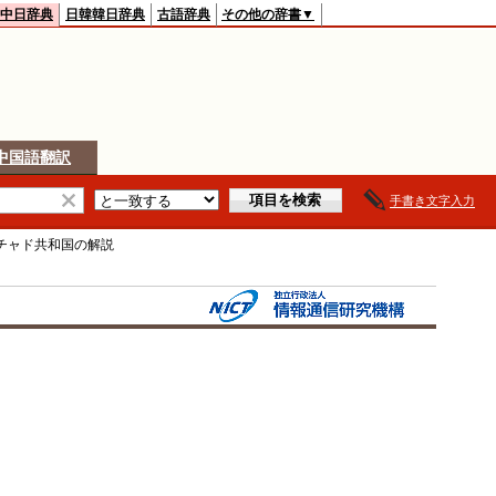
中日辞典
日韓韓日辞典
古語辞典
その他の辞書▼
中国語翻訳
手書き文字入力
チャド共和国
の解説