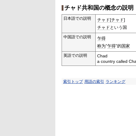
チャド共和国の概念の説明
日本語での説明
チャド
[
チャド
]
チャド
という国
中国語での説明
乍得
称为
"
乍得
"的
国家
英語での説明
Chad
a country called Ch
索引トップ
用語の索引
ランキング