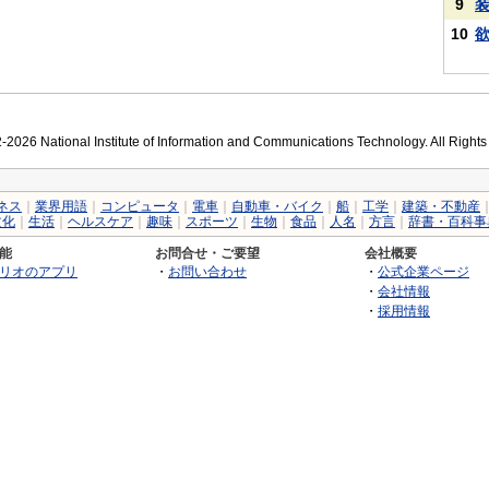
9
10
2026 National Institute of Information and Communications Technology. All Right
ネス
｜
業界用語
｜
コンピュータ
｜
電車
｜
自動車・バイク
｜
船
｜
工学
｜
建築・不動産
文化
｜
生活
｜
ヘルスケア
｜
趣味
｜
スポーツ
｜
生物
｜
食品
｜
人名
｜
方言
｜
辞書・百科事
能
お問合せ・ご要望
会社概要
リオのアプリ
・
お問い合わせ
・
公式企業ページ
・
会社情報
・
採用情報