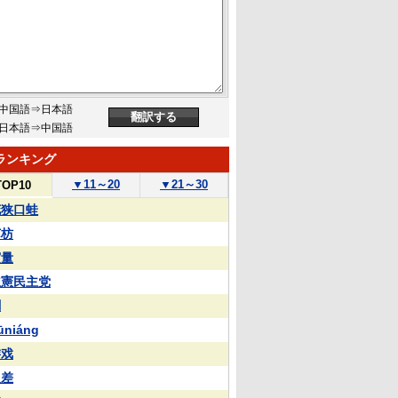
中国語⇒日本語
日本語⇒中国語
ランキング
▼
11～20
▼
21～30
TOP10
花狭口蛙
苏枋
実量
立憲民主党
蒯
ūniáng
游戏
反差