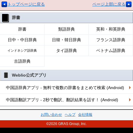
トップページに戻る
ページ上部に戻る
辞書
辞書
類語辞典
英和・和英辞典
日中・中日辞典
日韓・韓日辞典
フランス語辞典
タイ語辞典
ベトナム語辞典
インドネシア語辞典
古語辞典
Weblio公式アプリ
中国語辞典アプリ - 無料で複数の辞書をまとめて検索 (Android)
中国語翻訳アプリ - 2秒で翻訳、翻訳結果を話す！ (Android)
お問い合わせ
ヘルプ
会社情報
©2026 GRAS Group, Inc.