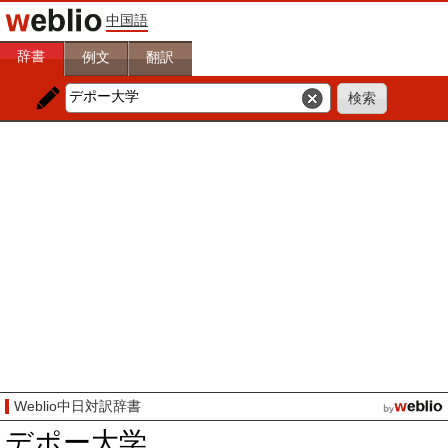
中国語
辞書
例文
翻訳
Weblio中日対訳辞書
デポー大学