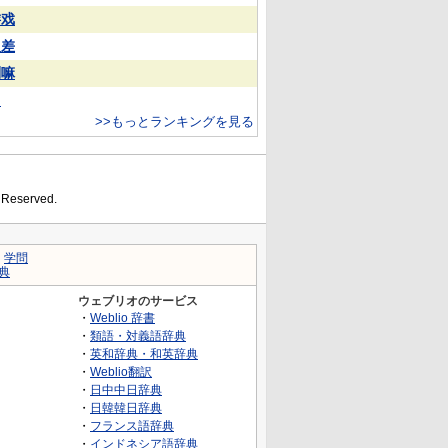
游戏
反差
喇嘛
常
>>もっとランキングを見る
s Reserved.
｜
学問
典
ウェブリオのサービス
・
Weblio 辞書
・
類語・対義語辞典
・
英和辞典・和英辞典
・
Weblio翻訳
・
日中中日辞典
・
日韓韓日辞典
・
フランス語辞典
・
インドネシア語辞典