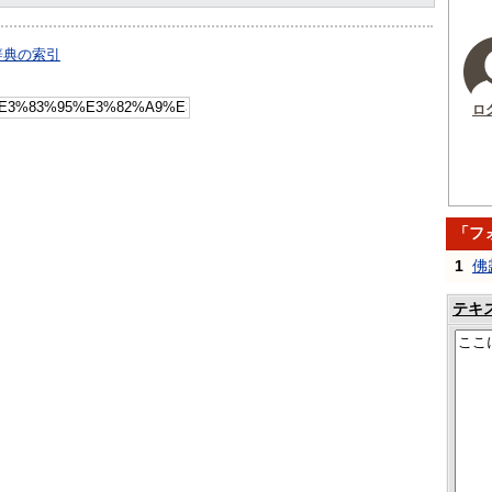
辞典の索引
ロ
「フ
1
佛
テキ