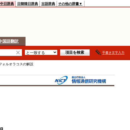
中日辞典
日韓韓日辞典
古語辞典
その他の辞書▼
中国語翻訳
手書き文字入力
フォルオラコス
の解説