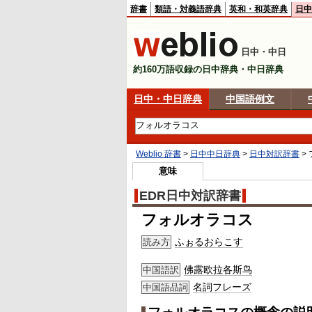
辞書
類語・対義語辞典
英和・和英辞典
日中
日中・中日
約160万語収録の日中辞典・中日辞典
日中・中日辞典
中国語例文
Weblio 辞書
>
日中中日辞典
>
日中対訳辞書
>
意味
EDR日中対訳辞書
フォルオラコス
ふぉるおらこす
読み方
佛露欧拉各斯鸟
中国語訳
名詞
フレーズ
中国語品詞