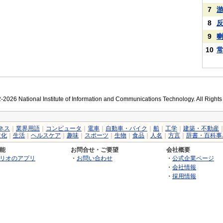
7
8
9
10
2026 National Institute of Information and Communications Technology. All Right
ネス
｜
業界用語
｜
コンピュータ
｜
電車
｜
自動車・バイク
｜
船
｜
工学
｜
建築・不動産
文化
｜
生活
｜
ヘルスケア
｜
趣味
｜
スポーツ
｜
生物
｜
食品
｜
人名
｜
方言
｜
辞書・百科事
能
お問合せ・ご要望
会社概要
リオのアプリ
・
お問い合わせ
・
公式企業ページ
・
会社情報
・
採用情報