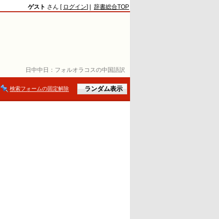
ゲスト
さん [
ログイン
] |
辞書総合TOP
日中中日：
フォルオラコスの中国語訳
検索フォームの固定解除