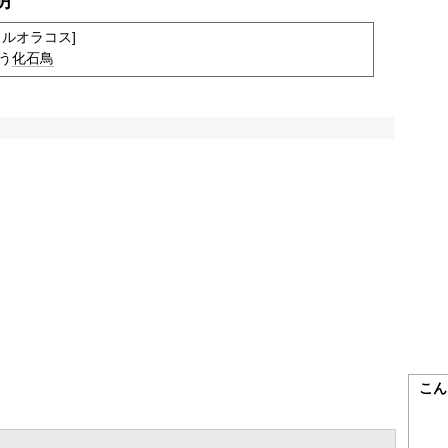
明
ルオラコス]
う
化石
鳥
こん