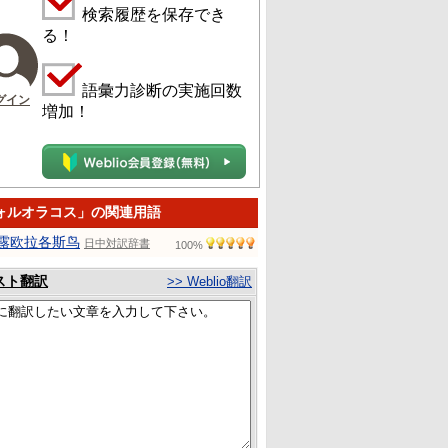
検索履歴を保存でき
る！
語彙力診断の実施回数
グイン
増加！
ォルオラコス」の関連用語
露欧拉各斯鸟
日中対訳辞書
100%
スト翻訳
>> Weblio翻訳