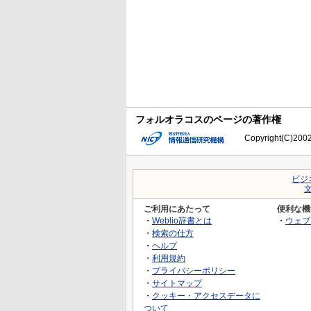
フォルオラコスのページの著作権
Copyright(C)2002-
ビジ
ご利用にあたって
便利な機
・
Weblio辞書とは
・
ウェブ
・
検索の仕方
・
ヘルプ
・
利用規約
・
プライバシーポリシー
・
サイトマップ
・
クッキー・アクセスデータに
ついて