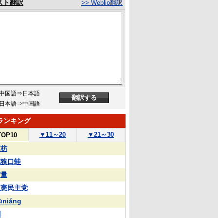
スト翻訳
>> Weblio翻訳
中国語⇒日本語
日本語⇒中国語
ランキング
▼
11～20
▼
21～30
TOP10
苏枋
花狭口蛙
実量
立憲民主党
ūniáng
蒯