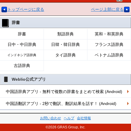
トップページに戻る
ページ上部に戻る
辞書
辞書
類語辞典
英和・和英辞典
日中・中日辞典
日韓・韓日辞典
フランス語辞典
タイ語辞典
ベトナム語辞典
インドネシア語辞典
古語辞典
Weblio公式アプリ
中国語辞典アプリ - 無料で複数の辞書をまとめて検索 (Android)
中国語翻訳アプリ - 2秒で翻訳、翻訳結果を話す！ (Android)
お問い合わせ
ヘルプ
会社情報
©2026 GRAS Group, Inc.