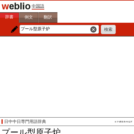
中国語
辞書
例文
翻訳
日中中日専門用語辞典
プール型原子炉