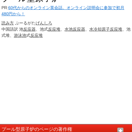
PR:
60代からのオンライン英会話。オンライン説明会に参加で初月
480円から！
読み方
ぷーるがた
げんしろ
中国語訳
池
反应器
、池式
反应堆
、
水池
反应器
、
水冷却
原子反应堆
、池
式堆、
游泳池
式
反应堆
プール型原子炉のページの著作権