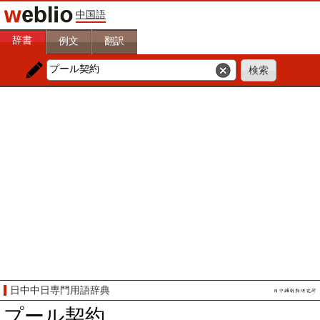
中国語
辞書
例文
翻訳
日中中日専門用語辞典
プール契約