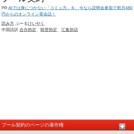
PR:
AIでは身につかない「コミュ力」を。今なら説明会参加で初月480
円からのオンライン英会話！
読み方
ぷーる
けいやく
中国語訳
合办
协定
、
联营
协定
、
汇集
协议
プール契約のページの著作権