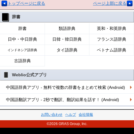
トップページに戻る
ページ上部に戻る
辞書
辞書
類語辞典
英和・和英辞典
日中・中日辞典
日韓・韓日辞典
フランス語辞典
タイ語辞典
ベトナム語辞典
インドネシア語辞典
古語辞典
Weblio公式アプリ
中国語辞典アプリ - 無料で複数の辞書をまとめて検索 (Android)
中国語翻訳アプリ - 2秒で翻訳、翻訳結果を話す！ (Android)
お問い合わせ
ヘルプ
会社情報
©2026 GRAS Group, Inc.