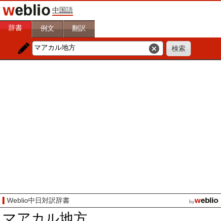
中国語
辞書
例文
翻訳
Weblio中日対訳辞書
マアカル地方