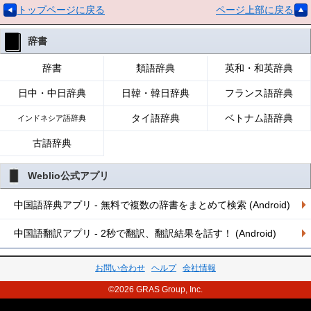
トップページに戻る
ページ上部に戻る
辞書
辞書
類語辞典
英和・和英辞典
日中・中日辞典
日韓・韓日辞典
フランス語辞典
タイ語辞典
ベトナム語辞典
インドネシア語辞典
古語辞典
Weblio公式アプリ
中国語辞典アプリ - 無料で複数の辞書をまとめて検索 (Android)
中国語翻訳アプリ - 2秒で翻訳、翻訳結果を話す！ (Android)
お問い合わせ
ヘルプ
会社情報
©2026 GRAS Group, Inc.