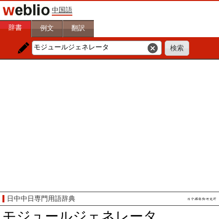
中国語
辞書
例文
翻訳
日中中日専門用語辞典
モジュールジェネレータ