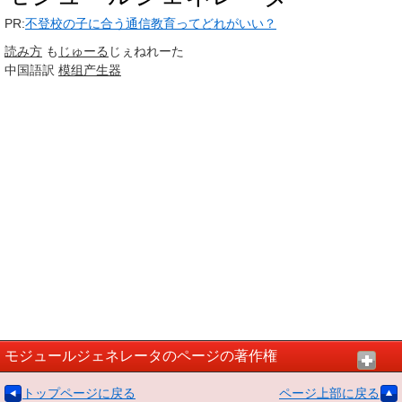
PR:
不登校の子に合う通信教育ってどれがいい？
読み方
も
じゅーる
じぇねれーた
中国語訳
模组
产生器
モジュールジェネレータのページの著作権
トップページに戻る
ページ上部に戻る