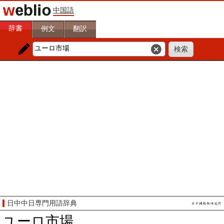
中国語
辞書
例文
翻訳
日中中日専門用語辞典
ユーロ市場