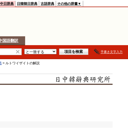
中日辞典
日韓韓日辞典
古語辞典
その他の辞書▼
中国語翻訳
手書き文字入力
語
>
ルトワイザイト
の解説