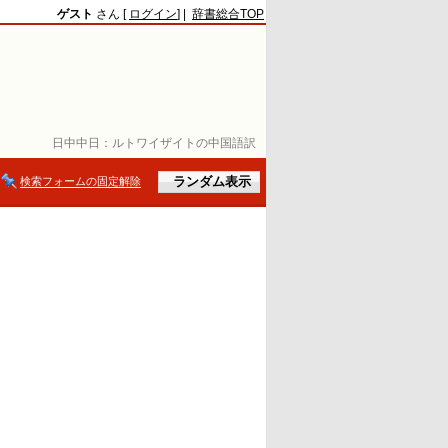
ゲスト
さん [
ログイン
] |
辞書総合TOP
日中中日：
ルトワイザイトの中国語訳
検索フォームの固定解除