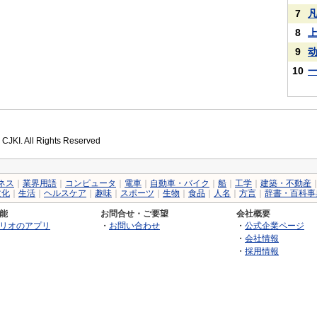
7
8
9
10
 CJKI. All Rights Reserved
ネス
｜
業界用語
｜
コンピュータ
｜
電車
｜
自動車・バイク
｜
船
｜
工学
｜
建築・不動産
文化
｜
生活
｜
ヘルスケア
｜
趣味
｜
スポーツ
｜
生物
｜
食品
｜
人名
｜
方言
｜
辞書・百科事
能
お問合せ・ご要望
会社概要
リオのアプリ
・
お問い合わせ
・
公式企業ページ
・
会社情報
・
採用情報