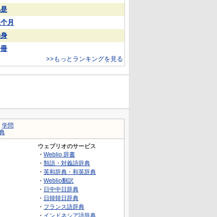
凡是
上个月
动身
一冊
>>もっとランキングを見る
｜
学問
典
ウェブリオのサービス
・
Weblio 辞書
・
類語・対義語辞典
・
英和辞典・和英辞典
・
Weblio翻訳
・
日中中日辞典
・
日韓韓日辞典
・
フランス語辞典
・
インドネシア語辞典