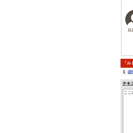
ロ
「ル
1
硼
テキ