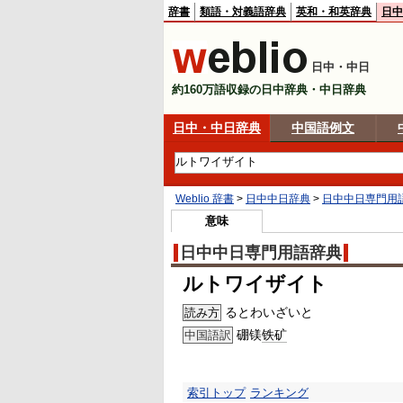
辞書
類語・対義語辞典
英和・和英辞典
日中
日中・中日
約160万語収録の日中辞典・中日辞典
日中・中日辞典
中国語例文
Weblio 辞書
>
日中中日辞典
>
日中中日専門用
意味
日中中日専門用語辞典
ルトワイザイト
るとわいざいと
読み方
硼镁
铁矿
中国語訳
索引トップ
ランキング