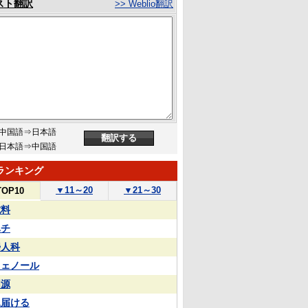
スト翻訳
>> Weblio翻訳
中国語⇒日本語
日本語⇒中国語
ランキング
▼
11～20
▼
21～30
TOP10
試料
ハチ
婦人科
フェノール
同源
見届ける