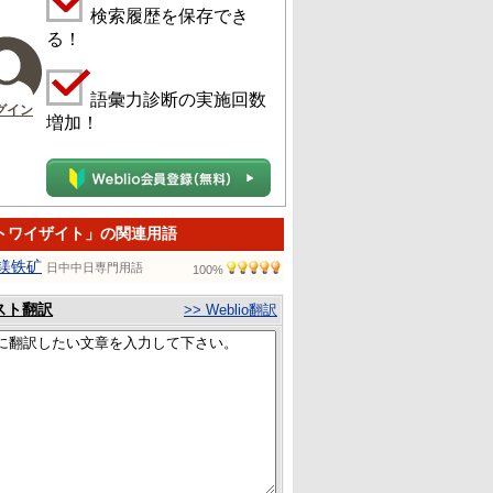
検索履歴を保存でき
る！
語彙力診断の実施回数
グイン
増加！
トワイザイト」の関連用語
镁铁矿
日中中日専門用語
100%
スト翻訳
>> Weblio翻訳