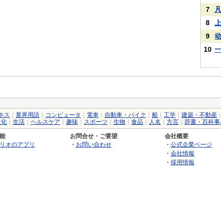
7
8
9
10
ネス
｜
業界用語
｜
コンピュータ
｜
電車
｜
自動車・バイク
｜
船
｜
工学
｜
建築・不動産
文化
｜
生活
｜
ヘルスケア
｜
趣味
｜
スポーツ
｜
生物
｜
食品
｜
人名
｜
方言
｜
辞書・百科事
能
お問合せ・ご要望
会社概要
リオのアプリ
・
お問い合わせ
・
公式企業ページ
・
会社情報
・
採用情報