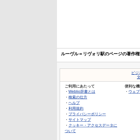
ルーヴル＝リヴォリ駅のページの著作権
ビジ
ご利用にあたって
便利な機
・
Weblio辞書とは
・
ウェブ
・
検索の仕方
・
ヘルプ
・
利用規約
・
プライバシーポリシー
・
サイトマップ
・
クッキー・アクセスデータに
ついて