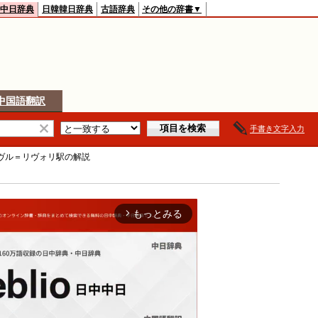
中日辞典
日韓韓日辞典
古語辞典
その他の辞書▼
中国語翻訳
手書き文字入力
ヴル＝リヴォリ駅
の解説
もっとみる
arrow_forward_ios