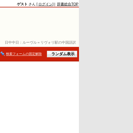
ゲスト
さん [
ログイン
] |
辞書総合TOP
日中中日：
ルーヴル＝リヴォリ駅の中国語訳
検索フォームの固定解除