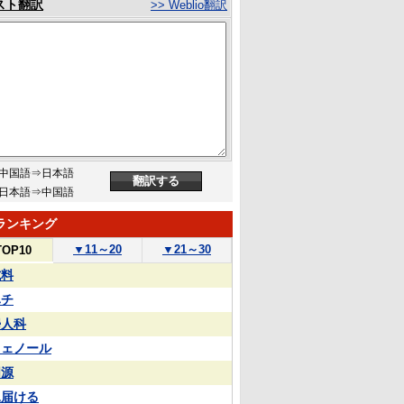
スト翻訳
>> Weblio翻訳
中国語⇒日本語
日本語⇒中国語
ランキング
▼
11～20
▼
21～30
TOP10
試料
ハチ
婦人科
フェノール
同源
見届ける