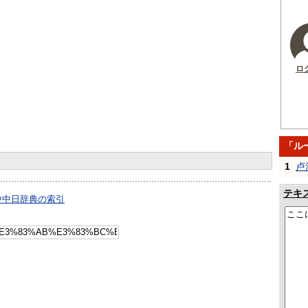
ロ
「ル
1
卢
テキ
中中日辞典の索引