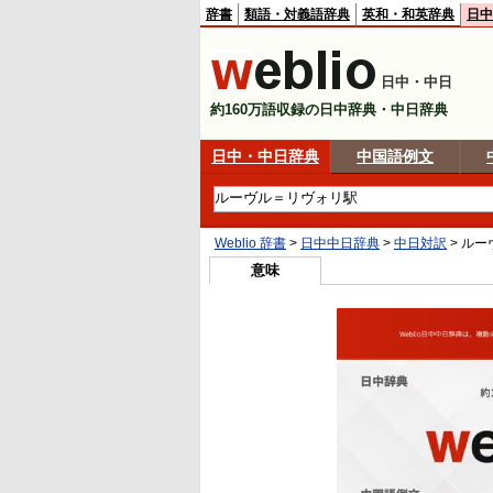
辞書
類語・対義語辞典
英和・和英辞典
日中
日中・中日
約160万語収録の日中辞典・中日辞典
日中・中日辞典
中国語例文
Weblio 辞書
>
日中中日辞典
>
中日対訳
>
ルー
意味