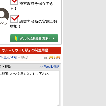
検索履歴を保存でき
る！
語彙力診断の実施回数
グイン
増加！
ーヴル＝リヴォリ駅」の関連用語
浮-里沃利站
中日対訳
100%
スト翻訳
>> Weblio翻訳