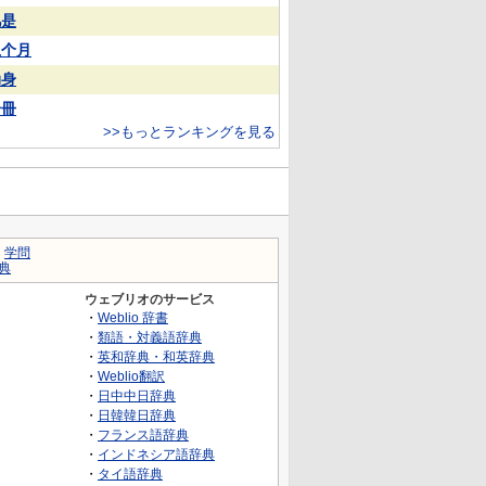
凡是
上个月
动身
一冊
>>もっとランキングを見る
｜
学問
典
ウェブリオのサービス
・
Weblio 辞書
・
類語・対義語辞典
・
英和辞典・和英辞典
・
Weblio翻訳
・
日中中日辞典
・
日韓韓日辞典
・
フランス語辞典
・
インドネシア語辞典
・
タイ語辞典