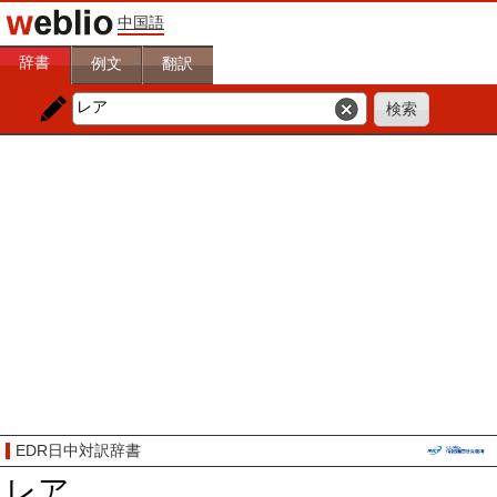
中国語
辞書
例文
翻訳
EDR日中対訳辞書
レア