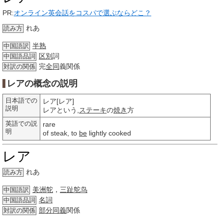
PR:
オンライン英会話をコスパで選ぶならどこ？
れあ
読み方
半熟
中国語訳
区別
詞
中国語品詞
完
全同
義関係
対訳の関係
レアの概念の説明
日本語での
レア[レア]
説明
レアという,
ステーキ
の
焼き
方
英語での説
rare
明
of steak, to
be
lightly cooked
レア
れあ
読み方
美洲鸵
，
三趾鸵鸟
中国語訳
名詞
中国語品詞
部分
同義
関係
対訳の関係