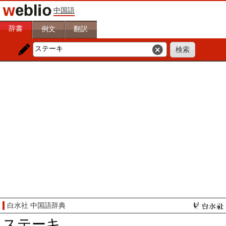
中国語
辞書
例文
翻訳
白水社 中国語辞典
ステーキ