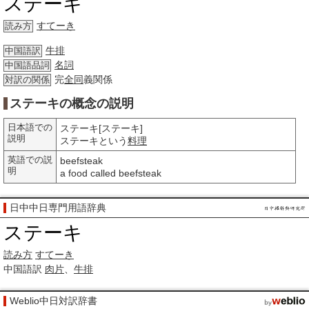
ステーキ
すてーき
読み方
牛排
中国語訳
名詞
中国語品詞
完
全同
義関係
対訳の関係
ステーキの概念の説明
日本語での
ステーキ[ステーキ]
説明
ステーキという
料理
英語での説
beefsteak
明
a food called beefsteak
日中中日専門用語辞典
ステーキ
読み方
すてーき
中国語訳
肉片
、
牛排
Weblio中日対訳辞書