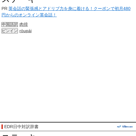
PR:
英会話の緊張感とアドリブ力を身に着ける！クーポンで初月480
円からのオンライン英会話！
肉排
中国語訳
ròupái
ピンイン
EDR日中対訳辞書