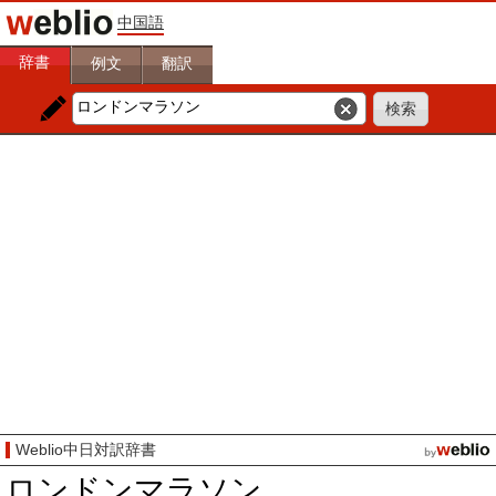
中国語
辞書
例文
翻訳
Weblio中日対訳辞書
ロンドンマラソン