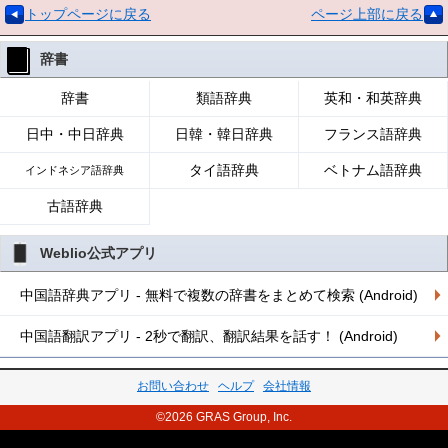
トップページに戻る
ページ上部に戻る
辞書
辞書
類語辞典
英和・和英辞典
日中・中日辞典
日韓・韓日辞典
フランス語辞典
タイ語辞典
ベトナム語辞典
インドネシア語辞典
古語辞典
Weblio公式アプリ
中国語辞典アプリ - 無料で複数の辞書をまとめて検索 (Android)
中国語翻訳アプリ - 2秒で翻訳、翻訳結果を話す！ (Android)
お問い合わせ
ヘルプ
会社情報
©2026 GRAS Group, Inc.