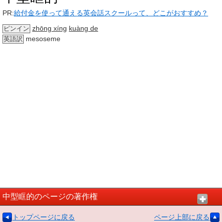
PR:
給付金を使って通える英会話スクールって、どこがおすすめ？
zhōng xíng
kuàng de
ピンイン
mesoseme
英語訳
中型眶的のページの著作権
トップページに戻る
ページ上部に戻る