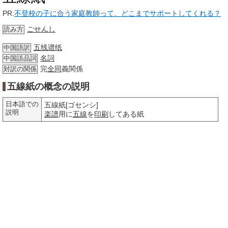
PR:
不登校の子に合う家庭教師って、どこまでサポートしてくれる？
ごせんし
読み方
五线谱纸
中国語訳
名詞
中国語品詞
完
全同
義関係
対訳の関係
五線紙の概念の説明
日本語での
五線紙[ゴセンシ]
説明
楽譜
用に
五線
を
印刷
してある紙