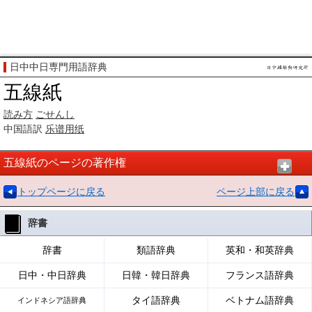
日中中日専門用語辞典
五線紙
読み方
ごせんし
中国語訳
乐谱
用纸
五線紙のページの著作権
トップページに戻る
ページ上部に戻る
辞書
辞書
類語辞典
英和・和英辞典
日中・中日辞典
日韓・韓日辞典
フランス語辞典
タイ語辞典
ベトナム語辞典
インドネシア語辞典