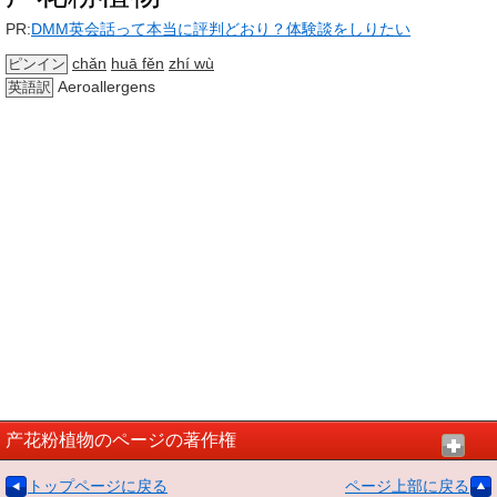
PR:
DMM英会話って本当に評判どおり？体験談をしりたい
chǎn
huā fěn
zhí wù
ピンイン
Aeroallergens
英語訳
产花粉植物のページの著作権
トップページに戻る
ページ上部に戻る