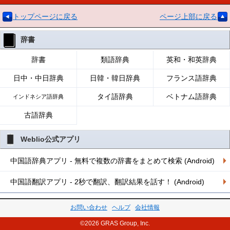
トップページに戻る
ページ上部に戻る
辞書
辞書
類語辞典
英和・和英辞典
日中・中日辞典
日韓・韓日辞典
フランス語辞典
タイ語辞典
ベトナム語辞典
インドネシア語辞典
古語辞典
Weblio公式アプリ
中国語辞典アプリ - 無料で複数の辞書をまとめて検索 (Android)
中国語翻訳アプリ - 2秒で翻訳、翻訳結果を話す！ (Android)
お問い合わせ
ヘルプ
会社情報
©2026 GRAS Group, Inc.