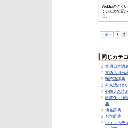
Weblioの
くいんの配置が
せ
。
＜前へ
1
2
同じカテ
実用日本語
文語活用形
難読語辞典
外来語の言
外国人名読
歌舞伎・浄
典
地名辞典
名字辞典
ウィキペデ