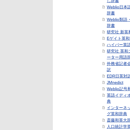
し辞書
Weblio日
辞書
Weblio類
辞書
研究社 新英
Eゲイト英
ハイパー英
研究社 英和
ーター用語
外務省記者
訳
EDR日英対
JMnedict
Weblio記
英語イディ
典
インターネ
グ英和辞典
斎藤和英大
人口統計学