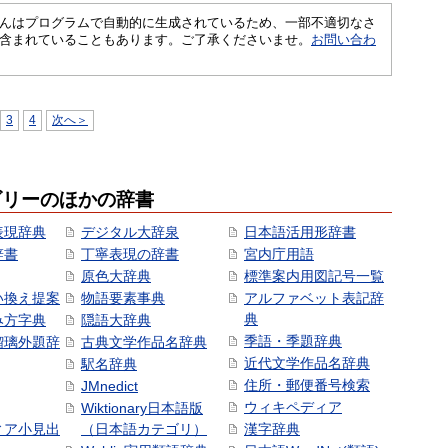
さくいんはプログラムで自動的に生成されているため、一部不適切なさ
含まれていることもあります。ご了承くださいませ。
お問い合わ
3
4
次へ＞
ゴリーのほかの辞書
表現辞典
デジタル大辞泉
日本語活用形辞書
辞書
丁寧表現の辞書
宮内庁用語
原色大辞典
標準案内用図記号一覧
い換え提案
物語要素事典
アルファベット表記辞
典
み方字典
隠語大辞典
季語・季題辞典
瑠璃外題辞
古典文学作品名辞典
近代文学作品名辞典
駅名辞典
住所・郵便番号検索
JMnedict
ウィキペディア
Wiktionary日本語版
ィア小見出
（日本語カテゴリ）
漢字辞典