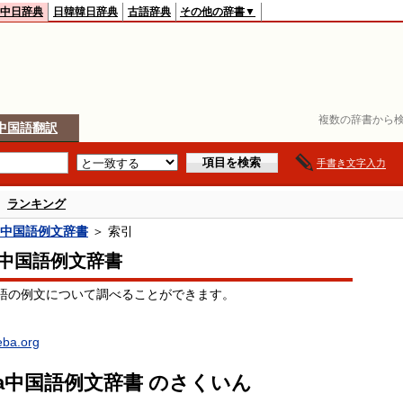
中日辞典
日韓韓日辞典
古語辞典
その他の辞書▼
複数の辞書から検
中国語翻訳
手書き文字入力
ランキング
ba中国語例文辞書
＞ 索引
ba中国語例文辞書
語の例文について調べることができます。
oeba.org
eba中国語例文辞書 のさくいん