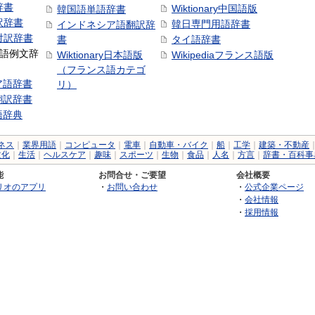
辞書
Wiktionary中国語版
韓国語単語辞書
訳辞書
韓日専門用語辞書
インドネシア語翻訳辞
日対訳辞書
書
タイ語辞書
中国語例文辞
Wiktionary日本語版
Wikipediaフランス語版
（フランス語カテゴ
ア語辞書
リ）
翻訳辞書
語辞典
ネス
｜
業界用語
｜
コンピュータ
｜
電車
｜
自動車・バイク
｜
船
｜
工学
｜
建築・不動産
文化
｜
生活
｜
ヘルスケア
｜
趣味
｜
スポーツ
｜
生物
｜
食品
｜
人名
｜
方言
｜
辞書・百科事
能
お問合せ・ご要望
会社概要
リオのアプリ
・
お問い合わせ
・
公式企業ページ
・
会社情報
・
採用情報