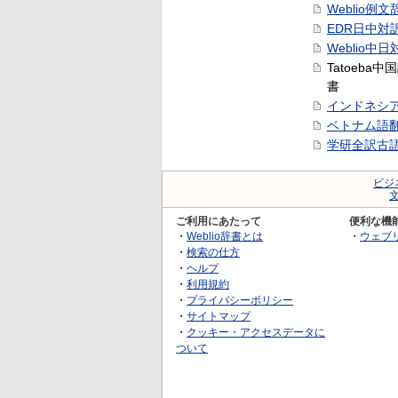
Weblio例文
EDR日中対
Weblio中
Tatoeba
書
インドネシ
ベトナム語
学研全訳古
ビジ
ご利用にあたって
便利な機
・
Weblio辞書とは
・
ウェブ
・
検索の仕方
・
ヘルプ
・
利用規約
・
プライバシーポリシー
・
サイトマップ
・
クッキー・アクセスデータに
ついて