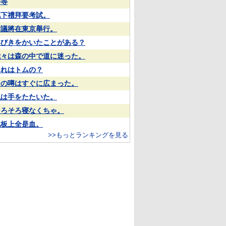
等等
他下禮拜要考試。
會議將在東京舉行。
いびきをかいたことがある？
我々は森の中で道に迷った。
あれはトムの？
その噂はすぐに広まった。
私は手をたたいた。
そろそろ寝なくちゃ。
地板上全是血。
>>もっとランキングを見る