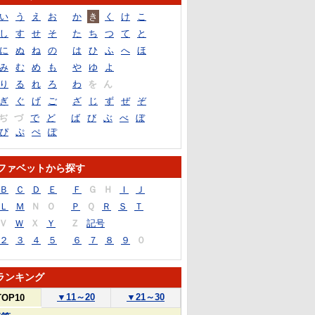
い
う
え
お
か
き
く
け
こ
し
す
せ
そ
た
ち
つ
て
と
に
ぬ
ね
の
は
ひ
ふ
へ
ほ
み
む
め
も
や
ゆ
よ
り
る
れ
ろ
わ
を
ん
ぎ
ぐ
げ
ご
ざ
じ
ず
ぜ
ぞ
ぢ
づ
で
ど
ば
び
ぶ
べ
ぼ
ぴ
ぷ
ぺ
ぽ
ファベットから探す
Ｂ
Ｃ
Ｄ
Ｅ
Ｆ
Ｇ
Ｈ
Ｉ
Ｊ
Ｌ
Ｍ
Ｎ
Ｏ
Ｐ
Ｑ
Ｒ
Ｓ
Ｔ
Ｖ
Ｗ
Ｘ
Ｙ
Ｚ
記号
２
３
４
５
６
７
８
９
０
ランキング
▼
11～20
▼
21～30
TOP10