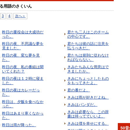
る用語のさくいん
3
4
次へ＞
昨日の重役会は大成功だ
君たち二人はこのチーム
った。
の中心です。
昨日の夜、不思議な夢を
君たちは彼の話に注意を
見ました。
払うべきだ。
昨日の夜、変な夢を見
君たちは規則に従わなけ
た。
ればならない。
昨日の夜、私の番組は聞
きみたちみんな用意はで
いてくれた？
きましたか。
昨日の夜は１２時に寝ま
きみにちょっとしたもの
した。
をもってきたよ。
昨日の夜はカレーだっ
君の番だよ。
た。
きみは雨が好きだよね。
昨日は、夕飯を食べなか
きみはパンダだ。
った。
きみは必要なら、この辞
昨日はあまり寒くなかっ
書は持ってていいよ。
た。
きみは僕を幸せにする。
昨日は雨が降った。
50