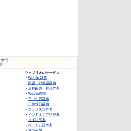
｜
学問
典
ウェブリオのサービス
・
Weblio 辞書
・
類語・対義語辞典
・
英和辞典・和英辞典
・
Weblio翻訳
・
日中中日辞典
・
日韓韓日辞典
・
フランス語辞典
・
インドネシア語辞典
・
タイ語辞典
・
ベトナム語辞典
・
古語辞典