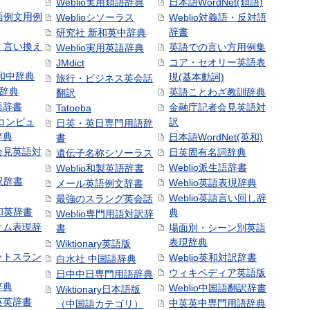
Weblio実用類語辞典
日本語WordNet(類語)
本語例文用例
Weblioシソーラス
Weblio対義語・反対語
辞書
研究社 新和英中辞典
語・言い換え
英語での言い方用例集
Weblio実用英語辞典
コア・セオリー英語表
JMdict
和中辞典
現(基本動詞)
旅行・ビジネス英会話
和辞典
英語ことわざ教訓辞典
翻訳
語辞書
金融庁記者会見英語対
Tatoeba
コンピュ
訳
日英・英日専門用語辞
辞典
日本語WordNet(英和)
書
会見英語対
日英固有名詞辞典
遺伝子名称シソーラス
Weblio派生語辞書
Weblio和製英語辞書
訳辞書
Weblio英語表現辞典
メール英語例文辞書
Weblio英語言い回し辞
最強のスラング英会話
号和英辞書
典
Weblio専門用語対訳辞
オム表現辞
場面別・シーン別英語
書
表現辞典
Wiktionary英語版
ットスラン
Weblio英和対訳辞書
白水社 中国語辞典
ウィキペディア英語版
日中中日専門用語辞典
辞典
Weblio中国語翻訳辞書
Wiktionary日本語版
英英辞書
中英英中専門用語辞典
（中国語カテゴリ）