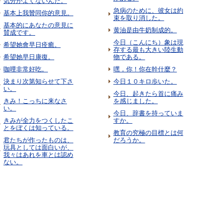
気分がよくないんだ。
急病のために、彼女は約
基本上我贊同你的意見。
束を取り消した。
基本的にあなたの意見に
黄油是由牛奶制成的。
賛成です。
今日（こんにち）象は現
希望她會早日痊癒。
存する最も大きい陸生動
希望她早日康復。
物である。
咖哩非常好吃。
嘿，你！你在幹什麼？
決まり次第知らせて下さ
今日１０キロ歩いた。
い。
今日、起きたら首に痛み
きみ！こっちに来なさ
を感じました。
い。
今日、辞書を持っていま
きみが全力をつくしたこ
すか。
とをぼくは知っている。
教育の究極の目標とは何
君たちが作ったものは、
だろうか。
玩具としては面白いが、
我々はあれを車とは認め
ない。