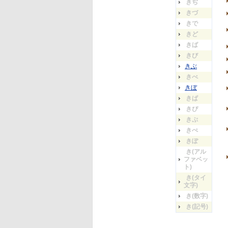
きぢ
きづ
きで
きど
きば
きび
きぶ
きべ
きぼ
きぱ
きぴ
きぷ
きぺ
きぽ
き(アル
ファベッ
ト)
き(タイ
文字)
き(数字)
き(記号)