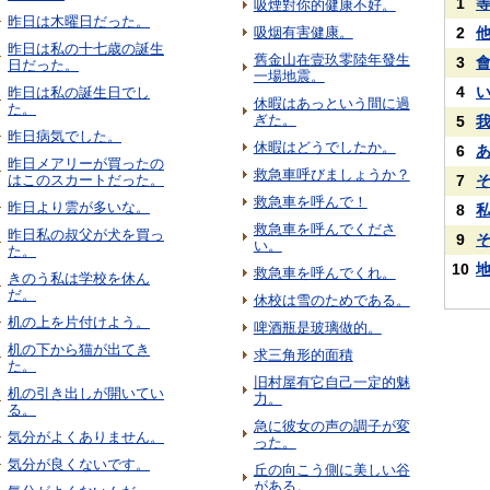
1
吸煙對你的健康不好。
昨日は木曜日だった。
吸烟有害健康。
2
昨日は私の十七歳の誕生
舊金山在壹玖零陸年發生
3
日だった。
一場地震。
4
昨日は私の誕生日でし
休暇はあっという間に過
た。
ぎた。
5
昨日病気でした。
休暇はどうでしたか。
6
昨日メアリーが買ったの
救急車呼びましょうか？
はこのスカートだった。
7
救急車を呼んで！
昨日より雲が多いな。
8
救急車を呼んでくださ
昨日私の叔父が犬を買っ
9
い。
た。
10
救急車を呼んでくれ。
きのう私は学校を休ん
だ。
休校は雪のためである。
机の上を片付けよう。
啤酒瓶是玻璃做的。
机の下から猫が出てき
求三角形的面積
た。
旧村屋有它自己一定的魅
机の引き出しが開いてい
力。
る。
急に彼女の声の調子が変
気分がよくありません。
った。
気分が良くないです。
丘の向こう側に美しい谷
がある。