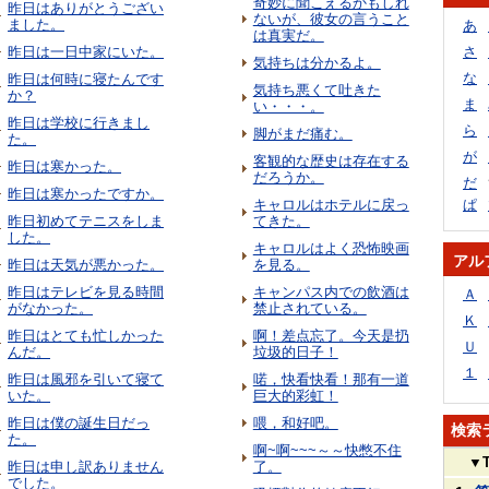
奇妙に聞こえるかもしれ
昨日はありがとうござい
ないが、彼女の言うこと
ました。
あ
は真実だ。
昨日は一日中家にいた。
さ
気持ちは分かるよ。
な
昨日は何時に寝たんです
気持ち悪くて吐きた
か？
ま
い・・・。
昨日は学校に行きまし
ら
脚がまだ痛む。
た。
が
客観的な歴史は存在する
昨日は寒かった。
だろうか。
だ
昨日は寒かったですか。
キャロルはホテルに戻っ
ぱ
昨日初めてテニスをしま
てきた。
した。
キャロルはよく恐怖映画
アル
昨日は天気が悪かった。
を見る。
昨日はテレビを見る時間
キャンパス内での飲酒は
Ａ
がなかった。
禁止されている。
Ｋ
昨日はとても忙しかった
啊！差点忘了。今天是扔
Ｕ
んだ。
垃圾的日子！
１
昨日は風邪を引いて寝て
喏，快看快看！那有一道
いた。
巨大的彩虹！
昨日は僕の誕生日だっ
喂，和好吧。
検索
た。
啊~啊~~~～～快憋不住
▼
昨日は申し訳ありません
了。
でした。