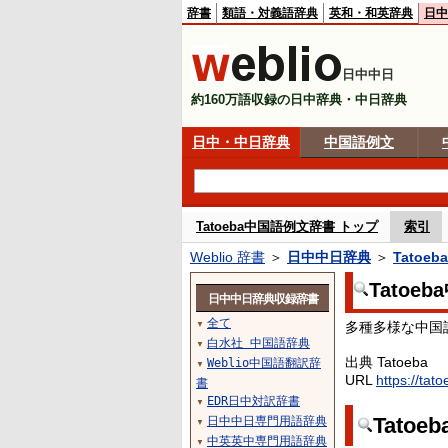
辞書
類語・対義語辞典
英和・和英辞典
日中
日中中日
約160万語収録の日中辞典・中日辞典
日中・中日辞典
中国語例文
Tatoeba中国語例文辞書 トップ
索引
Weblio 辞書
＞
日中中日辞典
＞
Tatoe
Tatoe
日中中日辞典収録辞書
全て
多種多様な中国
▼
白水社 中国語辞典
▼
出典 Tatoeba
Weblio中国語翻訳辞
▼
URL
https://tat
書
EDR日中対訳辞書
▼
Tato
日中中日専門用語辞典
▼
中英英中専門用語辞典
▼