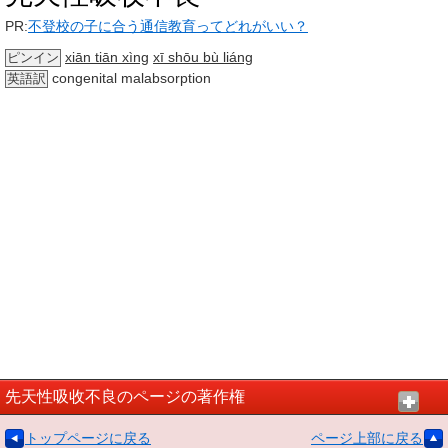
PR:
不登校の子に合う通信教育ってどれがいい？
xiān tiān xìng
xī shōu bù liáng
ピンイン
congenital malabsorption
英語訳
先天性吸收不良のページの著作権
トップページに戻る
ページ上部に戻る