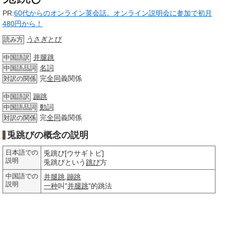
PR:
60代からのオンライン英会話。オンライン説明会に参加で初月
480円から！
うさぎとび
読み方
并腿跳
中国語訳
名詞
中国語品詞
完
全同
義関係
対訳の関係
蹦跳
中国語訳
動詞
中国語品詞
完
全同
義関係
対訳の関係
兎跳びの概念の説明
日本語での
兎跳び[ウサギトビ]
説明
兎跳びという
跳び
方
中国語での
并腿跳
,
蹦跳
説明
一种
叫"
并腿跳
"的跳法