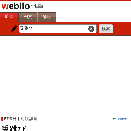
中国語
辞書
例文
翻訳
EDR日中対訳辞書
兎跳び