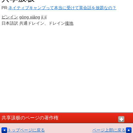
PR:
ネイティブキャンプって本当に受けて英会話を放題なの？
ピンイン
gòng xiǎng
jí jí
日本語訳
共通ドレイン、ドレイン
接地
共享汲极のページの著作権
トップページに戻る
ページ上部に戻る