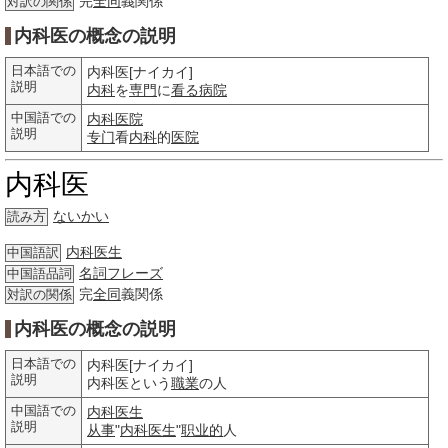
完
全同
義関係
対訳の関係
内科医の概念の説明
日本語での
内科医[ナイカイ]
説明
内科
を
専門
に
看る
病院
中国語での
内科医院
説明
专门
看
内科
的
医院
内科医
ないかい
読み方
内科医生
中国語訳
名詞
フレーズ
中国語品詞
完
全同
義関係
対訳の関係
内科医の概念の説明
日本語での
内科医[ナイカイ]
説明
内科医という
職業
の人
中国語での
内科医生
説明
从事
"
内科医生
"
职业的
人