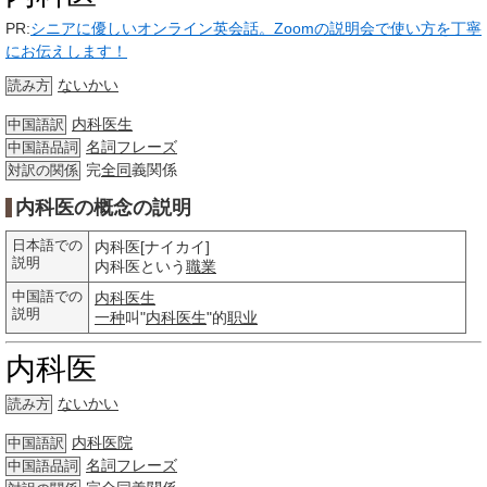
PR:
シニアに優しいオンライン英会話。Zoomの説明会で使い方を丁寧
にお伝えします！
ないかい
読み方
内科医生
中国語訳
名詞
フレーズ
中国語品詞
完
全同
義関係
対訳の関係
内科医の概念の説明
日本語での
内科医[ナイカイ]
説明
内科医という
職業
中国語での
内科医生
説明
一种
叫"
内科医生
"的
职业
内科医
ないかい
読み方
内科医院
中国語訳
名詞
フレーズ
中国語品詞