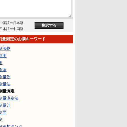
中国語⇒日本語
日本語⇒中国語
剂量测定のお隣キーワード
刺激物
刻图
剂
剂泵
剂量仪
剂量法
剂量测定
剂量测定法
剂量计
剖面
剤
剤追加タンク