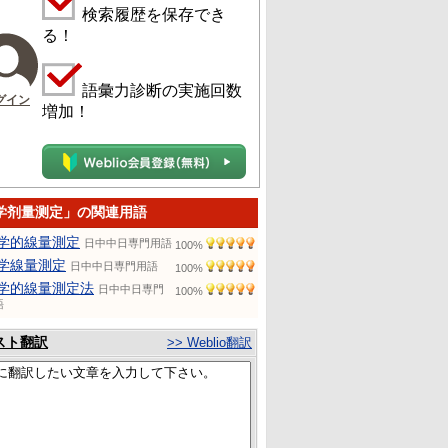
検索履歴を保存でき
る！
語彙力診断の実施回数
グイン
増加！
学剂量测定」の関連用語
学的線量測定
日中中日専門用語
100%
学線量測定
日中中日専門用語
100%
学的線量測定法
日中中日専門
100%
語
スト翻訳
>> Weblio翻訳