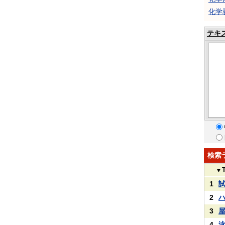
化学
テキ
検索
▼
1
2
3
4