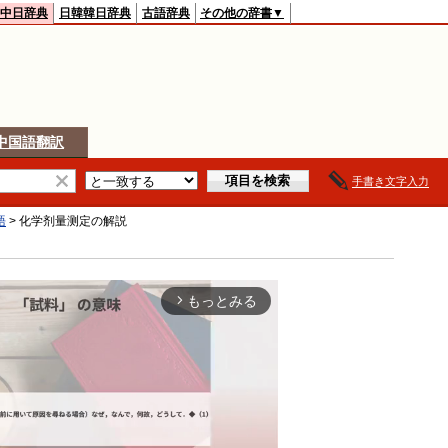
中日辞典
日韓韓日辞典
古語辞典
その他の辞書▼
中国語翻訳
手書き文字入力
語
>
化学剂量测定
の解説
もっとみる
arrow_forward_ios