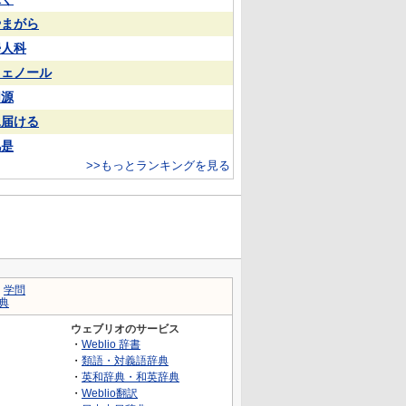
やまがら
婦人科
フェノール
同源
見届ける
凡是
>>もっとランキングを見る
｜
学問
典
ウェブリオのサービス
・
Weblio 辞書
・
類語・対義語辞典
・
英和辞典・和英辞典
・
Weblio翻訳