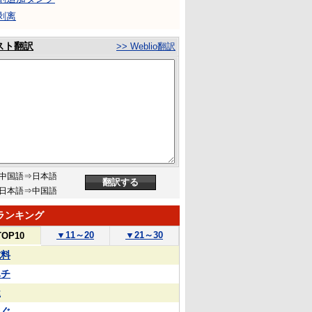
剥离
スト翻訳
>> Weblio翻訳
中国語⇒日本語
日本語⇒中国語
ランキング
▼
11～20
▼
21～30
TOP10
試料
ハチ
屋
泳ぐ