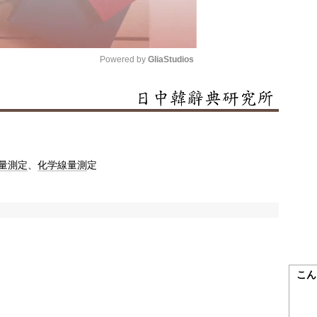
Powered by 
GliaStudios
Mute
量
測定
、
化学線
量測
定
こん