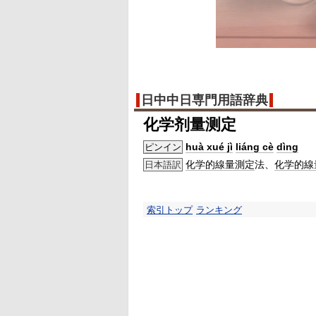
日中中日専門用語辞典
化学剂量测定
huà xué jì
liáng cè
dìng
ピンイン
化学的
線量
測定
法、
化学的
線
日本語訳
索引トップ
ランキング