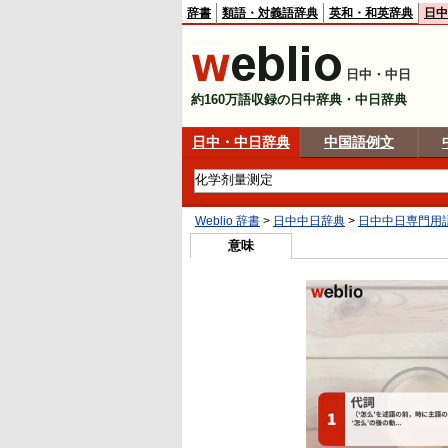
辞書
類語・対義語辞典
英和・和英辞典
日中
日中・中日
約160万語収録の日中辞典・中日辞典
日中・中日辞典
中国語例文
Weblio 辞書
>
日中中日辞典
>
日中中日専門用
意味