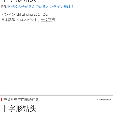
PR:
不登校の子が選んでいるオンライン塾は？
ピンイン
shí zì xíng zuàn tóu
日本語訳
クロスビット、
十文字
刃
中英英中専門用語辞典
十字形钻头