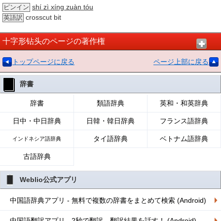
shí zì xíng zuàn tóu
ピンイン
crosscut bit
英語訳
十字形钻头のページの著作権
トップページに戻る
ページ上部に戻る
辞書
辞書
類語辞典
英和・和英辞典
日中・中日辞典
日韓・韓日辞典
フランス語辞典
タイ語辞典
ベトナム語辞典
インドネシア語辞典
古語辞典
Weblio公式アプリ
中国語辞典アプリ - 無料で複数の辞書をまとめて検索 (Android)
中国語翻訳アプリ - 2秒で翻訳、翻訳結果を話す！ (Android)