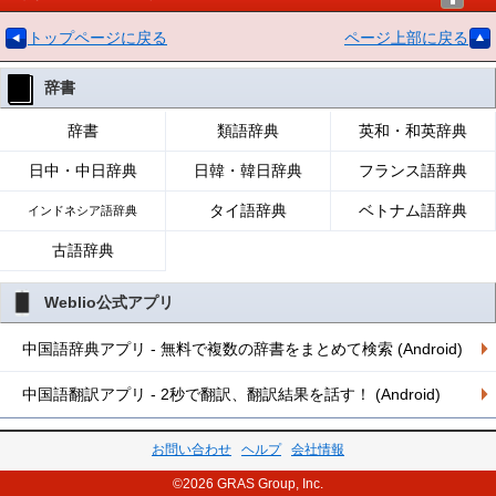
トップページに戻る
ページ上部に戻る
辞書
辞書
類語辞典
英和・和英辞典
日中・中日辞典
日韓・韓日辞典
フランス語辞典
タイ語辞典
ベトナム語辞典
インドネシア語辞典
古語辞典
Weblio公式アプリ
中国語辞典アプリ - 無料で複数の辞書をまとめて検索 (Android)
中国語翻訳アプリ - 2秒で翻訳、翻訳結果を話す！ (Android)
お問い合わせ
ヘルプ
会社情報
©2026 GRAS Group, Inc.