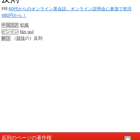
PR:
60代からのオンライン英会話。オンライン説明会に参加で初月
480円から！
犯规
中国語訳
fàn guī
ピンイン
（
競技
の）反則
解説
反則のページの著作権