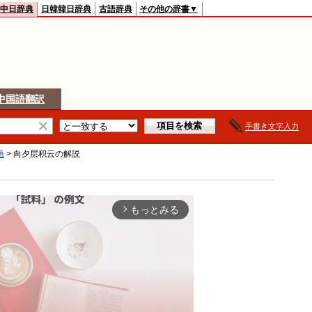
中日辞典
日韓韓日辞典
古語辞典
その他の辞書▼
中国語翻訳
手書き文字入力
語
>
向夕层积云
の解説
もっとみる
arrow_forward_ios