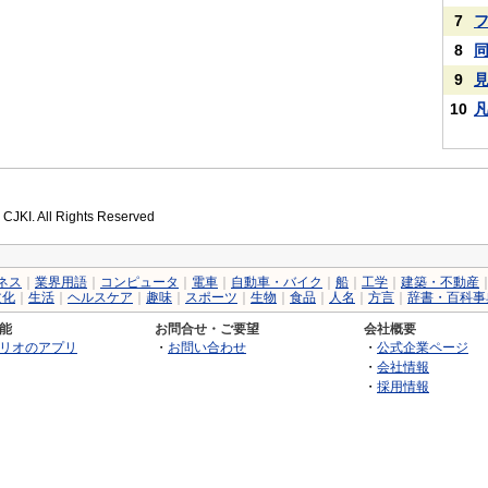
7
8
9
10
 CJKI. All Rights Reserved
ネス
｜
業界用語
｜
コンピュータ
｜
電車
｜
自動車・バイク
｜
船
｜
工学
｜
建築・不動産
文化
｜
生活
｜
ヘルスケア
｜
趣味
｜
スポーツ
｜
生物
｜
食品
｜
人名
｜
方言
｜
辞書・百科事
能
お問合せ・ご要望
会社概要
リオのアプリ
・
お問い合わせ
・
公式企業ページ
・
会社情報
・
採用情報