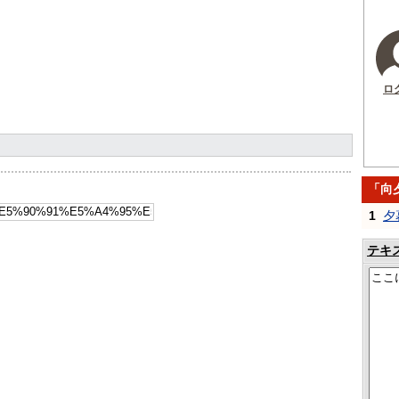
ロ
「向
1
夕
テキ