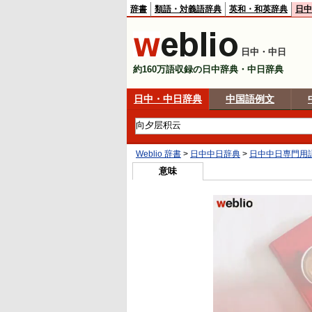
辞書
類語・対義語辞典
英和・和英辞典
日中
日中・中日
約160万語収録の日中辞典・中日辞典
日中・中日辞典
中国語例文
Weblio 辞書
>
日中中日辞典
>
日中中日専門用
意味