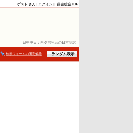
ゲスト
さん [
ログイン
] |
辞書総合TOP
日中中日：
向夕层积云の日本語訳
検索フォームの固定解除