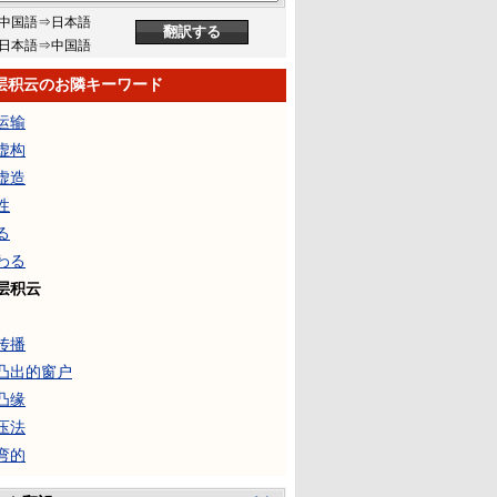
中国語⇒日本語
日本語⇒中国語
层积云のお隣キーワード
运输
虚构
虚造
性
る
わる
层积云
传播
凸出的窗户
凸缘
压法
弯的