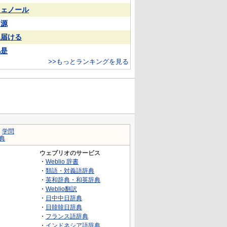
フェノール
同源
見届ける
凡是
>>もっとランキングを見る
｜
学問
典
ウェブリオのサービス
・
Weblio 辞書
・
類語・対義語辞典
・
英和辞典・和英辞典
・
Weblio翻訳
・
日中中日辞典
・
日韓韓日辞典
・
フランス語辞典
・
インドネシア語辞典