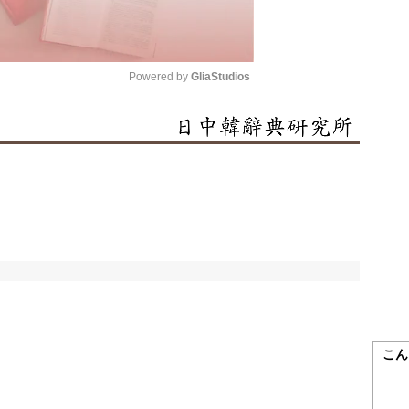
Powered by 
GliaStudios
Mute
こん