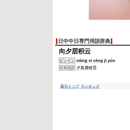
日中中日専門用語辞典
向夕层积云
xiàng xī
céng jī yún
ピンイン
夕暮
層積雲
日本語訳
索引トップ
ランキング