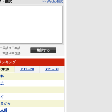
スト翻訳
>> Weblio翻訳
中国語⇒日本語
日本語⇒中国語
ランキング
▼
11～20
▼
21～30
TOP10
試料
ハチ
屋
泳ぐ
やまがら
婦人科