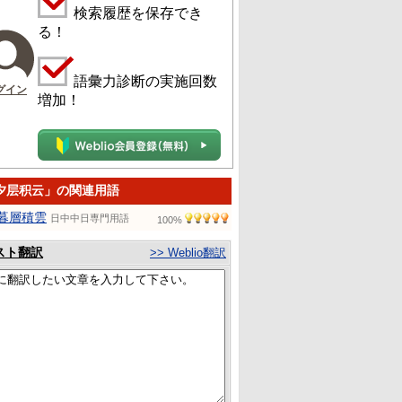
検索履歴を保存でき
る！
語彙力診断の実施回数
グイン
増加！
夕层积云」の関連用語
暮層積雲
日中中日専門用語
100%
スト翻訳
>> Weblio翻訳