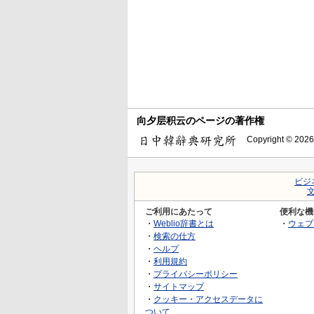
向夕层积云のページの著作権
Copyright © 2026
ビジ
ご利用にあたって
便利な機
・
Weblio辞書とは
・
ウェブ
・
検索の仕方
・
ヘルプ
・
利用規約
・
プライバシーポリシー
・
サイトマップ
・
クッキー・アクセスデータに
ついて