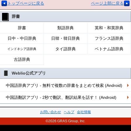
トップページに戻る
ページ上部に戻る
辞書
辞書
類語辞典
英和・和英辞典
日中・中日辞典
日韓・韓日辞典
フランス語辞典
タイ語辞典
ベトナム語辞典
インドネシア語辞典
古語辞典
Weblio公式アプリ
中国語辞典アプリ - 無料で複数の辞書をまとめて検索 (Android)
中国語翻訳アプリ - 2秒で翻訳、翻訳結果を話す！ (Android)
お問い合わせ
ヘルプ
会社情報
©2026 GRAS Group, Inc.