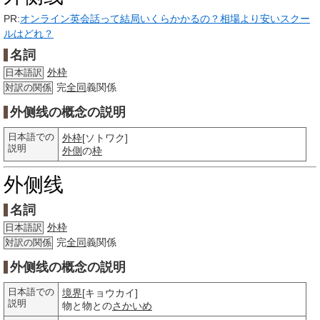
PR:
オンライン英会話って結局いくらかかるの？相場より安いスクー
ルはどれ？
名詞
外枠
日本語訳
完
全同
義関係
対訳の関係
外侧线の概念の説明
日本語での
外枠
[ソトワク]
説明
外側
の
枠
外侧线
名詞
外枠
日本語訳
完
全同
義関係
対訳の関係
外侧线の概念の説明
日本語での
境界
[キョウカイ]
説明
物と物との
さかいめ