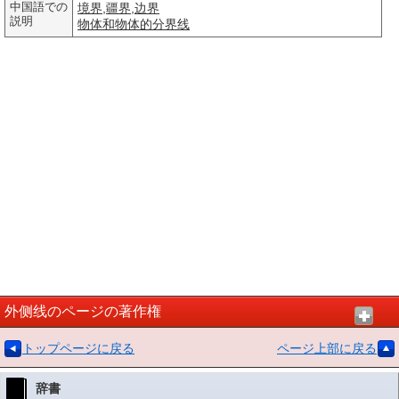
中国語での
境界
,
疆界
,
边界
説明
物体
和物
体的
分界线
外侧线のページの著作権
トップページに戻る
ページ上部に戻る
辞書