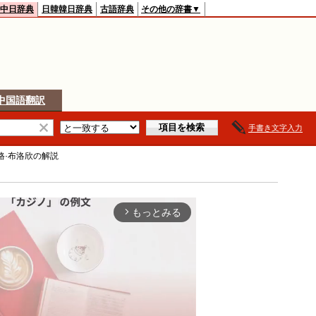
中日辞典
日韓韓日辞典
古語辞典
その他の辞書▼
中国語翻訳
手書き文字入力
格·布洛欣
の解説
もっとみる
arrow_forward_ios