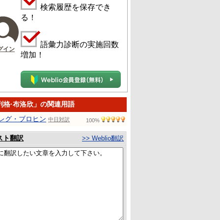
検索履歴を保存でき
る！
語彙力診断の実施回数
グイン
増加！
列格·布洛欣」の関連用語
レグ・ブロヒン
中日対訳
100%
スト翻訳
>> Weblio翻訳