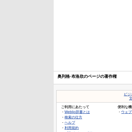
奥列格·布洛欣のページの著作権
ビジ
ご利用にあたって
便利な機
・
Weblio辞書とは
・
ウェブ
・
検索の仕方
・
ヘルプ
・
利用規約