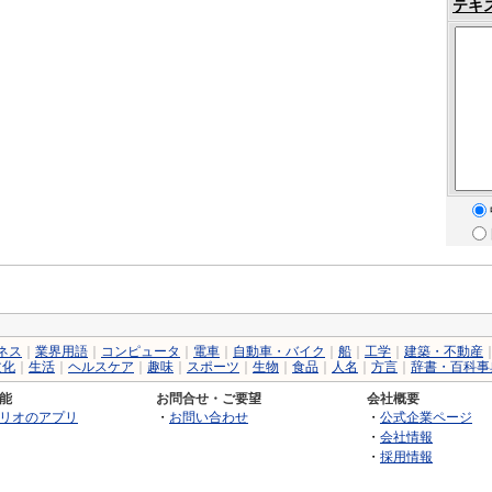
テキ
ネス
｜
業界用語
｜
コンピュータ
｜
電車
｜
自動車・バイク
｜
船
｜
工学
｜
建築・不動産
文化
｜
生活
｜
ヘルスケア
｜
趣味
｜
スポーツ
｜
生物
｜
食品
｜
人名
｜
方言
｜
辞書・百科事
能
お問合せ・ご要望
会社概要
リオのアプリ
・
お問い合わせ
・
公式企業ページ
・
会社情報
・
採用情報