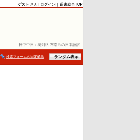
ゲスト
さん [
ログイン
] |
辞書総合TOP
日中中日：
奥列格·布洛欣の日本語訳
検索フォームの固定解除