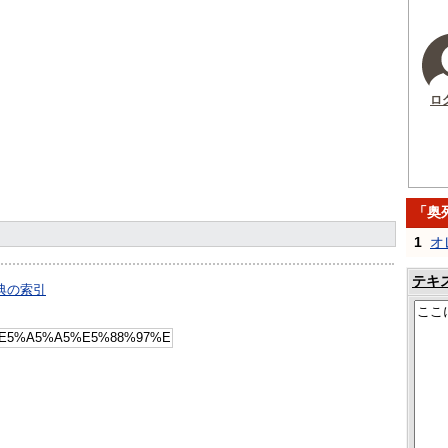
ロ
「奥
1
オ
テキ
典の索引