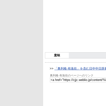
意味
>>
「奥列格·布洛欣」を含む日中中日辞
奥列格·布洛欣のページへのリンク