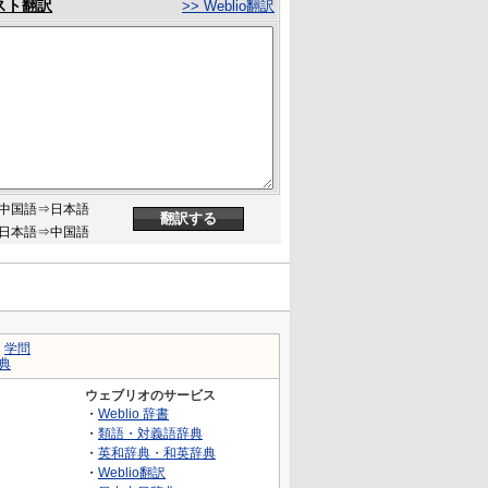
スト翻訳
>> Weblio翻訳
中国語⇒日本語
日本語⇒中国語
｜
学問
典
ウェブリオのサービス
・
Weblio 辞書
・
類語・対義語辞典
・
英和辞典・和英辞典
・
Weblio翻訳