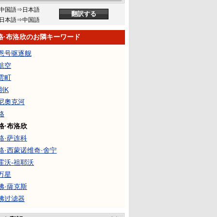
中国語⇒日本語
日本語⇒中国語
格·布洛欣のお隣キーワード
恩号驱逐舰
航空
雲町
刚K
尼奧克河
格
格·布洛欣
格·萨连科
格·西蒙诺维奇·舍宁
霍沃-祖耶沃
万星
佛·薩克斯
佛过滤器