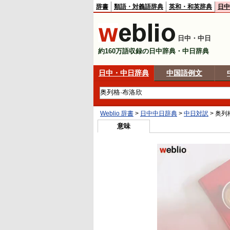
辞書
類語・対義語辞典
英和・和英辞典
日中
日中・中日
約160万語収録の日中辞典・中日辞典
日中・中日辞典
中国語例文
Weblio 辞書
>
日中中日辞典
>
中日対訳
>
奥列
意味