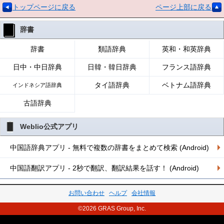
トップページに戻る
ページ上部に戻る
辞書
辞書
類語辞典
英和・和英辞典
日中・中日辞典
日韓・韓日辞典
フランス語辞典
タイ語辞典
ベトナム語辞典
インドネシア語辞典
古語辞典
Weblio公式アプリ
中国語辞典アプリ - 無料で複数の辞書をまとめて検索 (Android)
中国語翻訳アプリ - 2秒で翻訳、翻訳結果を話す！ (Android)
お問い合わせ
ヘルプ
会社情報
©2026 GRAS Group, Inc.